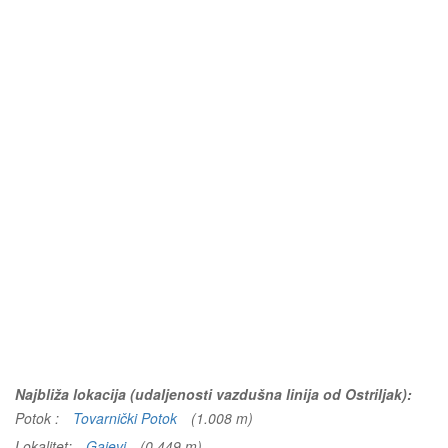
Najbliža lokacija (udaljenosti vazdušna linija od Ostriljak):
Potok :
Tovarnički Potok
(1.008 m)
Lokalitet:
Gajevi
(0.449 m)