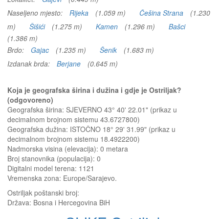
Naseljeno mjesto:
Rijeka
(1.059 m)
Češina Strana
(1.230
m)
Šišići
(1.275 m)
Kamen
(1.296 m)
Bašci
(1.386 m)
Brdo:
Gajac
(1.235 m)
Šenik
(1.683 m)
Izdanak brda:
Berjane
(0.645 m)
Koja je geografska širina i dužina i gdje je Ostriljak?
(odgovoreno)
Geografska širina: SJEVERNO 43° 40' 22.01" (prikaz u
decimalnom brojnom sistemu 43.6727800)
Geografska dužina: ISTOČNO 18° 29' 31.99" (prikaz u
decimalnom brojnom sistemu 18.4922200)
Nadmorska visina (elevacija):
0 metara
Broj stanovnika (populacija): 0
Digitalni model terena: 1121
Vremenska zona: Europe/Sarajevo.
Ostriljak
poštanski broj:
Država:
Bosna i Hercegovina BiH