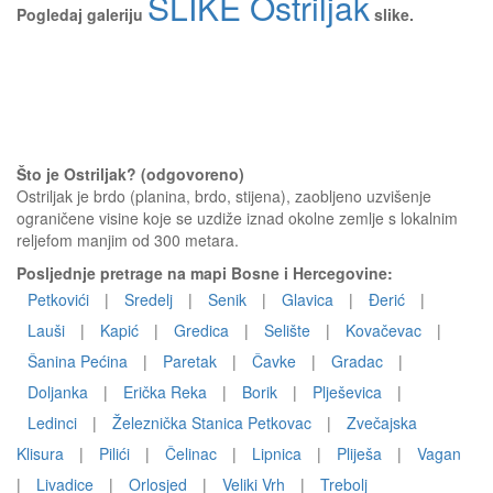
SLIKE Ostriljak
Pogledaj galeriju
slike.
Što je Ostriljak? (odgovoreno)
Ostriljak je brdo (planina, brdo, stijena), zaobljeno uzvišenje
ograničene visine koje se uzdiže iznad okolne zemlje s lokalnim
reljefom manjim od 300 metara.
Posljednje pretrage na mapi Bosne i Hercegovine:
Petkovići
|
Sredelj
|
Senik
|
Glavica
|
Đerić
|
Lauši
|
Kapić
|
Gredica
|
Selište
|
Kovačevac
|
Šanina Pećina
|
Paretak
|
Čavke
|
Gradac
|
Doljanka
|
Erička Reka
|
Borik
|
Plješevica
|
Ledinci
|
Železnička Stanica Petkovac
|
Zvečajska
Klisura
|
Pilići
|
Čelinac
|
Lipnica
|
Pliješa
|
Vagan
|
Livadice
|
Orlosjed
|
Veliki Vrh
|
Trebolj