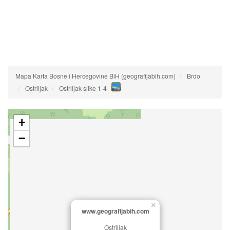
Mapa Karta Bosne i Hercegovine BiH (geografijabih.com)
Brdo
Ostriljak
Ostriljak slike 1-4
+
−
×
www.geografijabih.com
Ostriljak