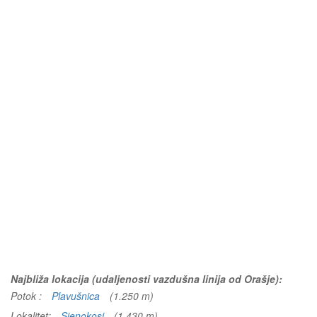
Najbliža lokacija (udaljenosti vazdušna linija od Orašje):
Potok :
Plavušnica
(1.250 m)
Lokalitet:
Sjenokosi
(1.430 m)