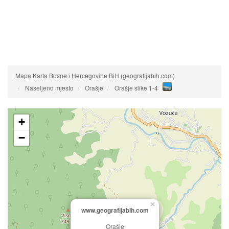
Mapa Karta Bosne i Hercegovine BiH (geografijabih.com)
Naseljeno mjesto
Orašje
Orašje slike 1-4
+
−
×
www.geografijabih.com
Orašje