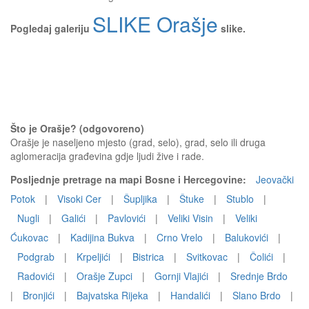
SLIKE Orašje
Pogledaj galeriju
slike.
Što je Orašje? (odgovoreno)
Orašje je naseljeno mjesto (grad, selo), grad, selo ili druga
aglomeracija građevina gdje ljudi žive i rade.
Posljednje pretrage na mapi Bosne i Hercegovine:
Jeovački
Potok
|
Visoki Cer
|
Šupljika
|
Štuke
|
Stublo
|
Nugli
|
Galići
|
Pavlovići
|
Veliki Visin
|
Veliki
Ćukovac
|
Kadijina Bukva
|
Crno Vrelo
|
Balukovići
|
Podgrab
|
Krpeljići
|
Bistrica
|
Svitkovac
|
Čolići
|
Radovići
|
Orašje Zupci
|
Gornji Vlajići
|
Srednje Brdo
|
Bronjići
|
Bajvatska Rijeka
|
Handalići
|
Slano Brdo
|