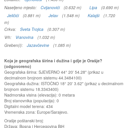
Naseljeno mjesto:
Cvijanovići
(0.632 m)
Lipa
(0.690 m)
Jeličići
(0.881 m)
Jelav
(1.548 m)
Kalajši
(1.720
m)
Crkva:
Sveta Trojica
(0.307 m)
Vrh:
Vranovina
(1.032 m)
Greben(i):
Jazavčevine
(1.085 m)
Koja je geografska širina i dužina i gdje je Orašje?
(odgovoreno)
Geografska širina: SJEVERNO 44° 20' 54.28" (prikaz u
decimalnom brojnom sistemu 44.3484100)
Geografska dužina: ISTOČNO 18° 20' 3.62" (prikaz u decimalnom
brojnom sistemu 18.3343400)
Nadmorska visina (elevacija):
0 metara
Broj stanovnika (populacija): 0
Digitalni model terena: 434
Vremenska zona: Europe/Sarajevo.
Orašje
poštanski broj:
Država:
Bosna i Hercegovina BiH