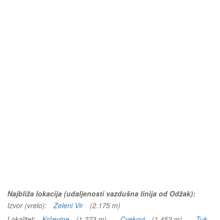
Najbliža lokacija (udaljenosti vazdušna linija od Odžak):
Izvor (vrelo):
Zeleni Vir
(2.175 m)
Lokalitet:
Krčevine
(1.273 m)
Cvekovi
(1.452 m)
Tuk