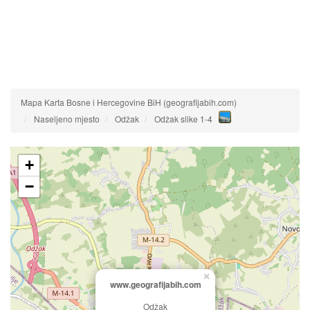
Mapa Karta Bosne i Hercegovine BiH (geografijabih.com)
Naseljeno mjesto
Odžak
Odžak slike 1-4
+
−
×
www.geografijabih.com
Odžak