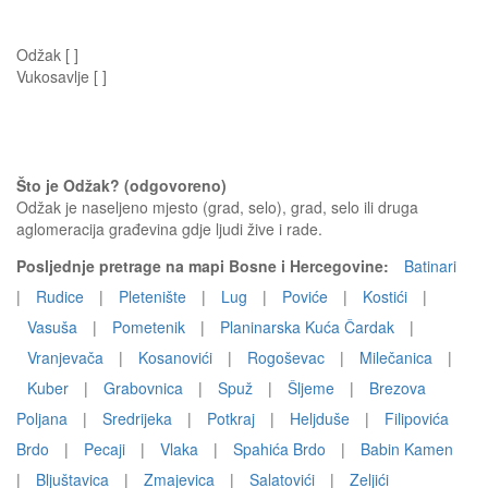
Odžak [ ]
Vukosavlje [ ]
Što je Odžak? (odgovoreno)
Odžak je naseljeno mjesto (grad, selo), grad, selo ili druga
aglomeracija građevina gdje ljudi žive i rade.
Posljednje pretrage na mapi Bosne i Hercegovine:
Batinari
|
Rudice
|
Pletenište
|
Lug
|
Poviće
|
Kostići
|
Vasuša
|
Pometenik
|
Planinarska Kuća Čardak
|
Vranjevača
|
Kosanovići
|
Rogoševac
|
Milečanica
|
Kuber
|
Grabovnica
|
Spuž
|
Šljeme
|
Brezova
Poljana
|
Sredrijeka
|
Potkraj
|
Heljduše
|
Filipovića
Brdo
|
Pecaji
|
Vlaka
|
Spahića Brdo
|
Babin Kamen
|
Bljuštavica
|
Zmajevica
|
Salatovići
|
Zeljići