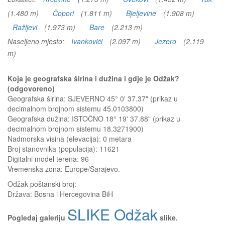
(1.480 m)
Čopori
(1.811 m)
Bjeljevine
(1.908 m)
Ražljevi
(1.973 m)
Bare
(2.213 m)
Naseljeno mjesto:
Ivankovići
(2.097 m)
Jezero
(2.119
m)
Koja je geografska širina i dužina i gdje je Odžak?
(odgovoreno)
Geografska širina: SJEVERNO 45° 0' 37.37" (prikaz u
decimalnom brojnom sistemu 45.0103800)
Geografska dužina: ISTOČNO 18° 19' 37.88" (prikaz u
decimalnom brojnom sistemu 18.3271900)
Nadmorska visina (elevacija):
0 metara
Broj stanovnika (populacija): 11621
Digitalni model terena: 96
Vremenska zona: Europe/Sarajevo.
Odžak
poštanski broj:
Država:
Bosna i Hercegovina BiH
SLIKE Odžak
Pogledaj galeriju
slike.