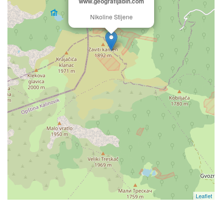
www.geografijabih.com
Nikoline Stijene
Leaflet