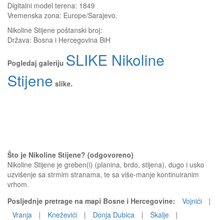
Digitalni model terena: 1849
Vremenska zona: Europe/Sarajevo.
Nikoline Stijene
poštanski broj:
Država:
Bosna i Hercegovina BiH
SLIKE Nikoline
Pogledaj galeriju
Stijene
slike.
Što je Nikoline Stijene? (odgovoreno)
Nikoline Stijene je greben(i) (planina, brdo, stijena), dugo i usko
uzvišenje sa strmim stranama, te sa više-manje kontinuiranim
vrhom.
Posljednje pretrage na mapi Bosne i Hercegovine:
Vojnići
|
Vranja
|
Kneževići
|
Donja Dubica
|
Škalje
|