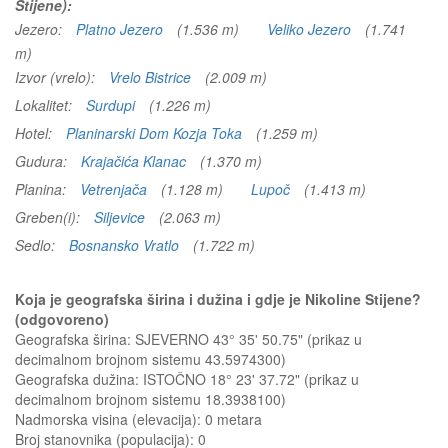
Stijene):
Jezero:
Platno Jezero
(1.536 m)
Veliko Jezero
(1.741
m)
Izvor (vrelo):
Vrelo Bistrice
(2.009 m)
Lokalitet:
Surdupi
(1.226 m)
Hotel:
Planinarski Dom Kozja Toka
(1.259 m)
Gudura:
Krajačića Klanac
(1.370 m)
Planina:
Vetrenjača
(1.128 m)
Lupoč
(1.413 m)
Greben(i):
Siljevice
(2.063 m)
Sedlo:
Bosnansko Vratlo
(1.722 m)
Koja je geografska širina i dužina i gdje je Nikoline Stijene?
(odgovoreno)
Geografska širina: SJEVERNO 43° 35' 50.75" (prikaz u
decimalnom brojnom sistemu 43.5974300)
Geografska dužina: ISTOČNO 18° 23' 37.72" (prikaz u
decimalnom brojnom sistemu 18.3938100)
Nadmorska visina (elevacija):
0 metara
Broj stanovnika (populacija): 0