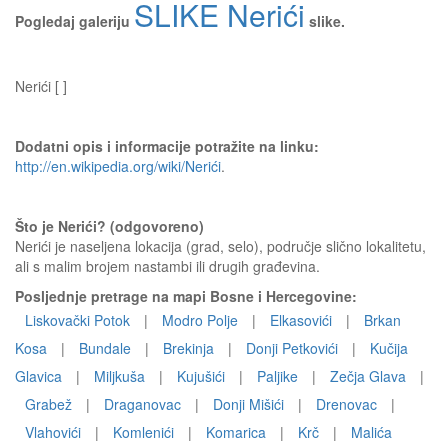
SLIKE Nerići
Pogledaj galeriju
slike.
Nerići [ ]
Dodatni opis i informacije potražite na linku:
http://en.wikipedia.org/wiki/Nerići
.
Što je Nerići? (odgovoreno)
Nerići je naseljena lokacija (grad, selo), područje slično lokalitetu,
ali s malim brojem nastambi ili drugih građevina.
Posljednje pretrage na mapi Bosne i Hercegovine:
Liskovački Potok
|
Modro Polje
|
Elkasovići
|
Brkan
Kosa
|
Bundale
|
Brekinja
|
Donji Petkovići
|
Kučija
Glavica
|
Miljkuša
|
Kujušići
|
Paljike
|
Zečja Glava
|
Grabež
|
Draganovac
|
Donji Mišići
|
Drenovac
|
Vlahovići
|
Komlenići
|
Komarica
|
Krč
|
Malića