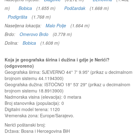
m)
Bobica
(1.655 m)
Podčardak
(1.668 m)
Podigrišta
(1.768 m)
Naseljena lokacija:
Malo Polje
(1.664 m)
Brdo:
Omerovo Brdo
(0.778 m)
Dolina:
Bobica
(1.608 m)
Koja je geografska širina i dužina i gdje je Nerići?
(odgovoreno)
Geografska širina: SJEVERNO 44° 7' 9.95" (prikaz u decimalnom
brojnom sistemu 44.1194300)
Geografska dužina: ISTOČNO 18° 53' 29" (prikaz u decimalnom
brojnom sistemu 18.8913900)
Nadmorska visina (elevacija):
0 metara
Broj stanovnika (populacija): 0
Digitalni model terena: 1120
Vremenska zona: Europe/Sarajevo.
Nerići
poštanski broj:
Država:
Bosna i Hercegovina BiH