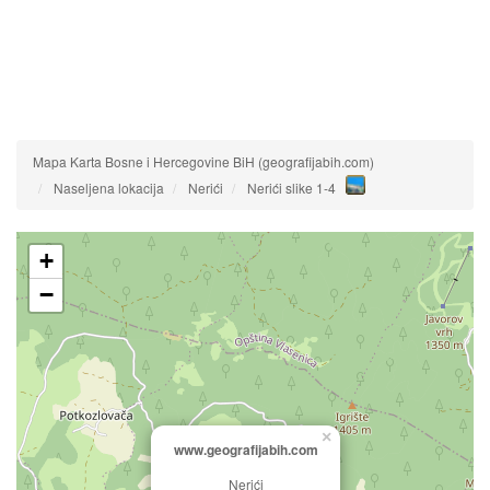
Mapa Karta Bosne i Hercegovine BiH (geografijabih.com)
Naseljena lokacija
Nerići
Nerići slike 1-4
+
−
×
www.geografijabih.com
Nerići