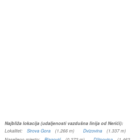
Najbliža lokacija (udaljenosti vazdušna linija od Nerići):
Lokalitet:
Sirova Gora
(1.266 m)
Dvizovina
(1.337 m)
Naseljeno mjesto:
Blagović
(0.272 m)
Džinovina
(1.462