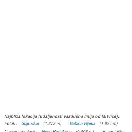
Najbliža lokacija (udaljenosti vazdušna linija od Mrtvice):
Potok :
Stijenčice
(1.672 m)
Babina Rijeka
(1.824 m)
Naseljeno mjesto:
Novo Radakovo
(0.608 m)
Raspotočje