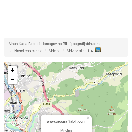
Mapa Karta Bosne i Hercegovine BiH (geografijabih.com)
Naseljeno mjesto
Mrtvice
Mrtvice slike 1-4
+
−
×
www.geografijabih.com
Mrtvice