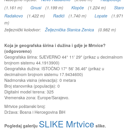
(1.161 m)
Gnusi
(1.199 m)
Klopče
(1.224 m)
Staro
Radakovo
(1.422 m)
Radići
(1.740 m)
Lopate
(1.971
m)
željeznički kolodvor:
Željeznička Stanica Zenica
(0.982 m)
Koja je geografska širina i dužina i gdje je Mrtvice?
(odgovoreno)
Geografska širina: SJEVERNO 44° 11' 29" (prikaz u decimalnom
brojnom sistemu 44.1913900)
Geografska dužina: ISTOČNO 17° 56' 36.46" (prikaz u
decimalnom brojnom sistemu 17.9434600)
Nadmorska visina (elevacija):
0 metara
Broj stanovnika (populacija): 0
Digitalni model terena: 325
Vremenska zona: Europe/Sarajevo.
Mrtvice
poštanski broj:
Država:
Bosna i Hercegovina BiH
SLIKE Mrtvice
Pogledaj galeriju
slike.