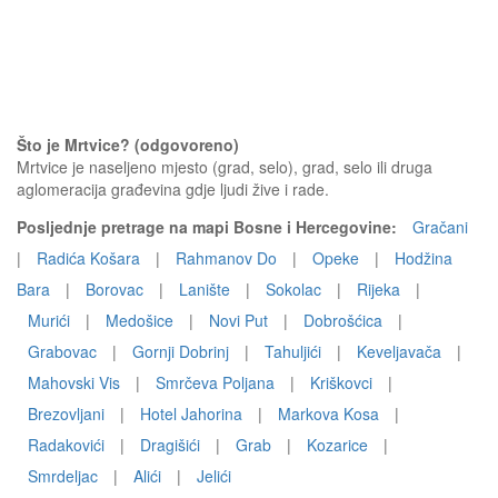
Što je Mrtvice? (odgovoreno)
Mrtvice je naseljeno mjesto (grad, selo), grad, selo ili druga
aglomeracija građevina gdje ljudi žive i rade.
Posljednje pretrage na mapi Bosne i Hercegovine:
Gračani
|
Radića Košara
|
Rahmanov Do
|
Opeke
|
Hodžina
Bara
|
Borovac
|
Lanište
|
Sokolac
|
Rijeka
|
Murići
|
Medošice
|
Novi Put
|
Dobrošćica
|
Grabovac
|
Gornji Dobrinj
|
Tahuljići
|
Keveljavača
|
Mahovski Vis
|
Smrčeva Poljana
|
Kriškovci
|
Brezovljani
|
Hotel Jahorina
|
Markova Kosa
|
Radakovići
|
Dragišići
|
Grab
|
Kozarice
|
Smrdeljac
|
Alići
|
Jelići