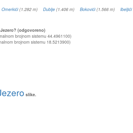
)
Omerkići
(1.282 m)
Dublje
(1.406 m)
Bokovići
(1.566 m)
Ibeljići
ko Jezero? (odgovoreno)
cimalnom brojnom sistemu 44.4961100)
imalnom brojnom sistemu 18.5213900)
Jezero
slike.