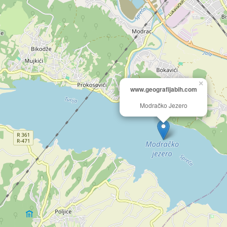
×
www.geografijabih.com
Modračko Jezero