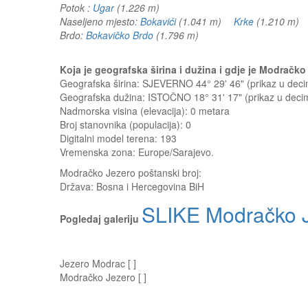
Potok :
Ugar
(1.226 m)
Naseljeno mjesto:
Bokavići
(1.041 m)
Krke
(1.210 m
Brdo:
Bokavičko Brdo
(1.796 m)
Koja je geografska širina i dužina i gdje je Modrač
Geografska širina: SJEVERNO 44° 29' 46" (prikaz u de
Geografska dužina: ISTOČNO 18° 31' 17" (prikaz u dec
Nadmorska visina (elevacija):
0 metara
Broj stanovnika (populacija): 0
Digitalni model terena: 193
Vremenska zona: Europe/Sarajevo.
Modračko Jezero
poštanski broj:
Država:
Bosna i Hercegovina BiH
SLIKE Modračko 
Pogledaj galeriju
Jezero Modrac [ ]
Modračko Jezero [ ]