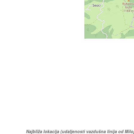
Najbliža lokacija (udaljenosti vazdušna linija od Miloj