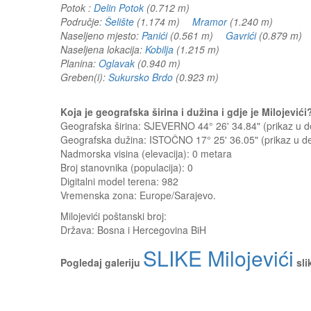
Potok :
Delin Potok
(0.712 m)
Područje:
Šelište
(1.174 m)
Mramor
(1.240 m)
Naseljeno mjesto:
Panići
(0.561 m)
Gavrići
(0.879 m
Naseljena lokacija:
Kobilja
(1.215 m)
Planina:
Oglavak
(0.940 m)
Greben(i):
Sukursko Brdo
(0.923 m)
Koja je geografska širina i dužina i gdje je Milojevi
Geografska širina: SJEVERNO 44° 26' 34.84" (prikaz u
Geografska dužina: ISTOČNO 17° 25' 36.05" (prikaz u 
Nadmorska visina (elevacija):
0 metara
Broj stanovnika (populacija): 0
Digitalni model terena: 982
Vremenska zona: Europe/Sarajevo.
Milojevići
poštanski broj:
Država:
Bosna i Hercegovina BiH
SLIKE Milojevići
Pogledaj galeriju
sli