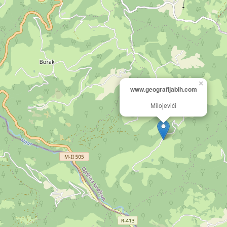
×
www.geografijabih.com
Milojevići