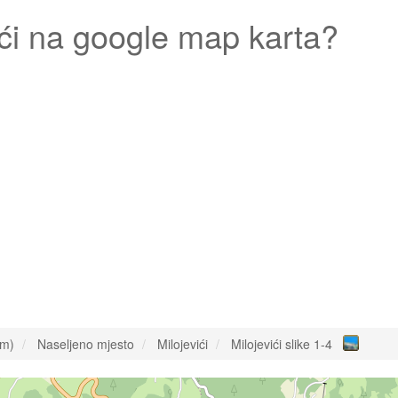
ći
na google map karta?
om)
Naseljeno mjesto
Milojevići
Milojevići slike 1-4