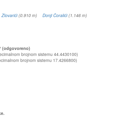
)
Zlovarići
(0.910 m)
Donji Čoralići
(1.146 m)
ći? (odgovoreno)
 decimalnom brojnom sistemu 44.4430100)
decimalnom brojnom sistemu 17.4266800)
ke.