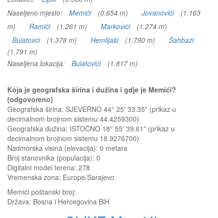
Naseljeno mjesto:
Memići
(0.654 m)
Jovanovići
(1.163
m)
Ramići
(1.261 m)
Markovići
(1.274 m)
Bulatovci
(1.378 m)
Hemlijaši
(1.790 m)
Šahbazi
(1.791 m)
Naseljena lokacija:
Bulatovići
(1.817 m)
Koja je geografska širina i dužina i gdje je Memići?
(odgovoreno)
Geografska širina: SJEVERNO 44° 25' 33.35" (prikaz u
decimalnom brojnom sistemu 44.4259300)
Geografska dužina: ISTOČNO 18° 55' 39.61" (prikaz u
decimalnom brojnom sistemu 18.9276700)
Nadmorska visina (elevacija):
0 metara
Broj stanovnika (populacija): 0
Digitalni model terena: 278
Vremenska zona: Europe/Sarajevo.
Memići
poštanski broj:
Država:
Bosna i Hercegovina BiH