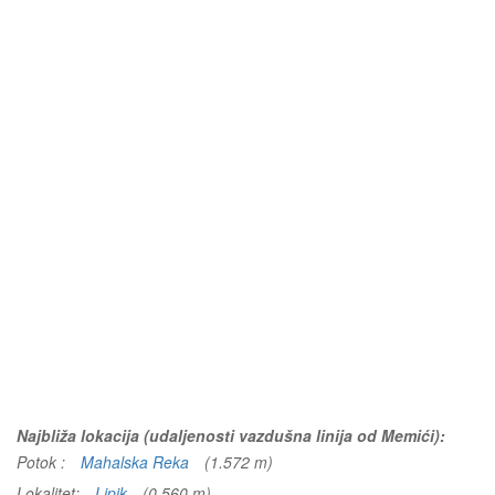
Najbliža lokacija (udaljenosti vazdušna linija od Memići):
Potok :
Mahalska Reka
(1.572 m)
Lokalitet:
Lipik
(0.560 m)