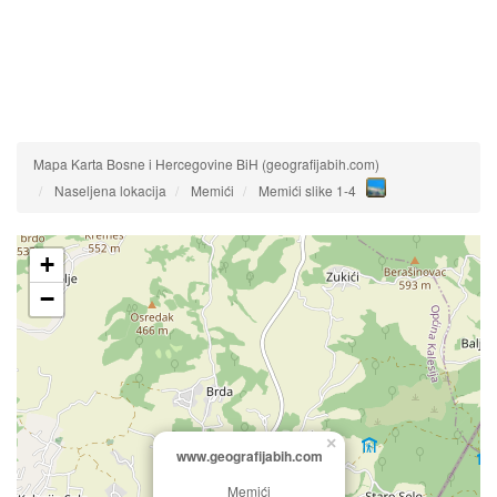
Mapa Karta Bosne i Hercegovine BiH (geografijabih.com)
Naseljena lokacija
Memići
Memići slike 1-4
+
−
×
www.geografijabih.com
Memići