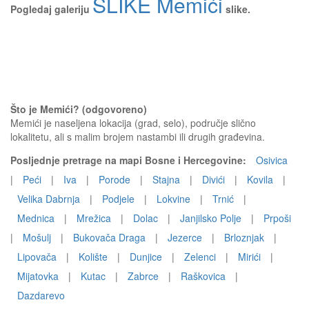
SLIKE Memići
Pogledaj galeriju
slike.
Što je Memići? (odgovoreno)
Memići je naseljena lokacija (grad, selo), područje slično
lokalitetu, ali s malim brojem nastambi ili drugih građevina.
Posljednje pretrage na mapi Bosne i Hercegovine:
Osivica
|
Peći
|
Iva
|
Porode
|
Stajna
|
Divići
|
Kovila
|
Velika Dabrnja
|
Podjele
|
Lokvine
|
Trnić
|
Mednica
|
Mrežica
|
Dolac
|
Janjilsko Polje
|
Prpoši
|
Mošulj
|
Bukovača Draga
|
Jezerce
|
Brloznjak
|
Lipovača
|
Kolište
|
Dunjice
|
Zelenci
|
Mirići
|
Mijatovka
|
Kutac
|
Zabrce
|
Raškovica
|
Dazdarevo