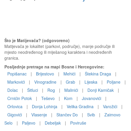
Što je Matijevača? (odgovoreno)
Matijevača je lokalitet (parkovi, područje), manje područje ili
mjesto neodređenog ili miješanog karaktera i neodređenih
granica.
Posljednje pretrage na mapi Bosne i Hercegovine:
Popišanac
|
Brijestovo
|
Mehići
|
Štekina Draga
|
Markovići
|
Vinogradine
|
Grab
|
Lijeska
|
Poljane
|
Dolac
|
Šitluci
|
Rog
|
Malinići
|
Donji Kamičak
|
Crnićin Potok
|
Teševo
|
Kom
|
Jovanovići
|
Orlovica
|
Donja Lohinja
|
Velika Gradina
|
Varožići
|
Gigovići
|
Vlasenje
|
Stančev Do
|
Svib
|
Zaimovo
Selo
|
Paljevo
|
Debeljak
|
Poviruše