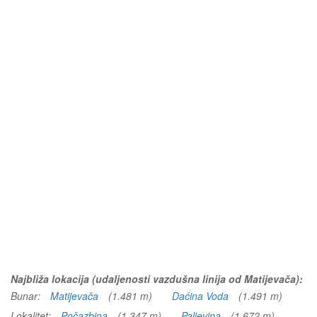
Najbliža lokacija (udaljenosti vazdušna linija od Matijevača):
Bunar:
Matijevača
(1.481 m)
Daćina Voda
(1.491 m)
Lokalitet:
Počazbina
(1.347 m)
Paljevina
(1.672 m)