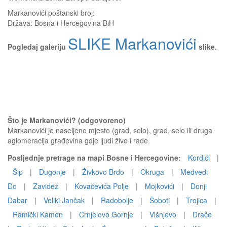
Markanovići
poštanski broj:
Država:
Bosna i Hercegovina BiH
SLIKE Markanovići
Pogledaj galeriju
slike.
Što je Markanovići? (odgovoreno)
Markanovići je naseljeno mjesto (grad, selo), grad, selo ili druga
aglomeracija građevina gdje ljudi žive i rade.
Posljednje pretrage na mapi Bosne i Hercegovine:
Kordići
|
Šip
|
Dugonje
|
Živkovo Brdo
|
Okruga
|
Medveđi
Do
|
Zavidež
|
Kovačevića Polje
|
Mojkovići
|
Donji
Dabar
|
Veliki Jančak
|
Radobolje
|
Šoboti
|
Trojica
|
Ramički Kamen
|
Crnjelovo Gornje
|
Višnjevo
|
Drače