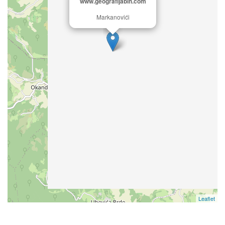
www.geografijabih.com
Markanovići
Leaflet