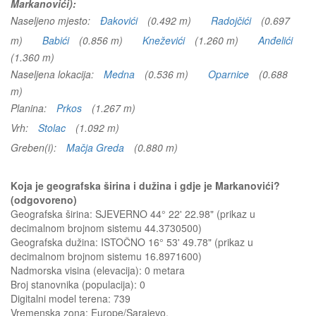
Markanovići):
Naseljeno mjesto:
Đakovići
(0.492 m)
Radojčići
(0.697
m)
Babići
(0.856 m)
Kneževići
(1.260 m)
Anđelići
(1.360 m)
Naseljena lokacija:
Medna
(0.536 m)
Oparnice
(0.688
m)
Planina:
Prkos
(1.267 m)
Vrh:
Stolac
(1.092 m)
Greben(i):
Mačja Greda
(0.880 m)
Koja je geografska širina i dužina i gdje je Markanovići?
(odgovoreno)
Geografska širina: SJEVERNO 44° 22' 22.98" (prikaz u
decimalnom brojnom sistemu 44.3730500)
Geografska dužina: ISTOČNO 16° 53' 49.78" (prikaz u
decimalnom brojnom sistemu 16.8971600)
Nadmorska visina (elevacija):
0 metara
Broj stanovnika (populacija): 0
Digitalni model terena: 739
Vremenska zona: Europe/Sarajevo.