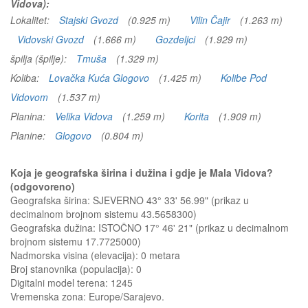
Vidova):
Lokalitet:
Stajski Gvozd
(0.925 m)
Vilin Čajir
(1.263 m)
Vidovski Gvozd
(1.666 m)
Gozdeljci
(1.929 m)
špilja (špilje):
Tmuša
(1.329 m)
Koliba:
Lovačka Kuća Glogovo
(1.425 m)
Kolibe Pod
Vidovom
(1.537 m)
Planina:
Velika Vidova
(1.259 m)
Korita
(1.909 m)
Planine:
Glogovo
(0.804 m)
Koja je geografska širina i dužina i gdje je Mala Vidova?
(odgovoreno)
Geografska širina: SJEVERNO 43° 33' 56.99" (prikaz u
decimalnom brojnom sistemu 43.5658300)
Geografska dužina: ISTOČNO 17° 46' 21" (prikaz u decimalnom
brojnom sistemu 17.7725000)
Nadmorska visina (elevacija):
0 metara
Broj stanovnika (populacija): 0
Digitalni model terena: 1245
Vremenska zona: Europe/Sarajevo.