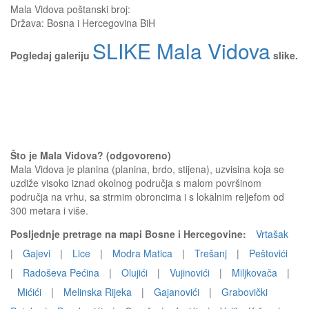
Mala Vidova
poštanski broj:
Država:
Bosna i Hercegovina BiH
SLIKE Mala Vidova
Pogledaj galeriju
slike.
Što je Mala Vidova? (odgovoreno)
Mala Vidova je planina (planina, brdo, stijena), uzvisina koja se
uzdiže visoko iznad okolnog područja s malom površinom
područja na vrhu, sa strmim obroncima i s lokalnim reljefom od
300 metara i više.
Posljednje pretrage na mapi Bosne i Hercegovine:
Vrtašak
|
Gajevi
|
Lice
|
Modra Matica
|
Trešanj
|
Peštovići
|
Radoševa Pećina
|
Olujići
|
Vujinovići
|
Miljkovača
|
Mićići
|
Melinska Rijeka
|
Gajanovići
|
Grabovički