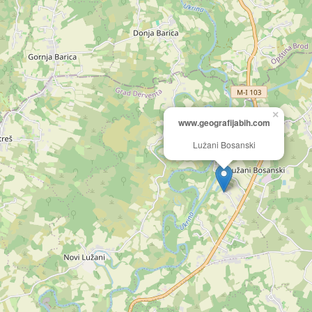
×
www.geografijabih.com
Lužani Bosanski