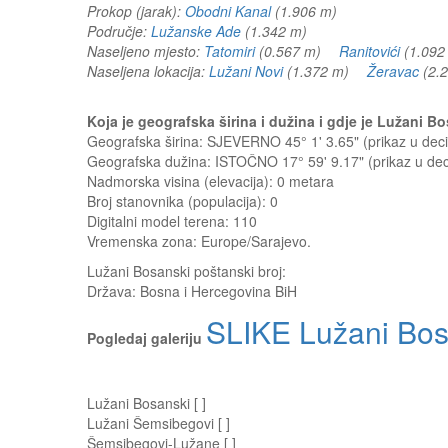
Prokop (jarak):
Obodni Kanal
(1.906 m)
Područje:
Lužanske Ade
(1.342 m)
Naseljeno mjesto:
Tatomiri
(0.567 m)
Ranitovići
(1.09
Naseljena lokacija:
Lužani Novi
(1.372 m)
Žeravac
(2.
Koja je geografska širina i dužina i gdje je Lužani 
Geografska širina: SJEVERNO 45° 1' 3.65" (prikaz u de
Geografska dužina: ISTOČNO 17° 59' 9.17" (prikaz u d
Nadmorska visina (elevacija):
0 metara
Broj stanovnika (populacija): 0
Digitalni model terena: 110
Vremenska zona: Europe/Sarajevo.
Lužani Bosanski
poštanski broj:
Država:
Bosna i Hercegovina BiH
SLIKE Lužani Bos
Pogledaj galeriju
Lužani Bosanski [ ]
Lužani Šemsibegovi [ ]
Šemsibegovi-Lužane [ ]