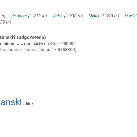
2 m)
Žeravac
(1.238 m)
Zebe
(1.238 m)
Mišići
(1.698 m)
Marići
279 m)
Bosanski? (odgovoreno)
cimalnom brojnom sistemu 45.0176800)
ecimalnom brojnom sistemu 17.9858800)
anski
slike.