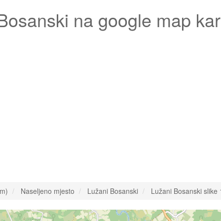
Bosanski
na google map kar
om)
Naseljeno mjesto
Lužani Bosanski
Lužani Bosanski slike 