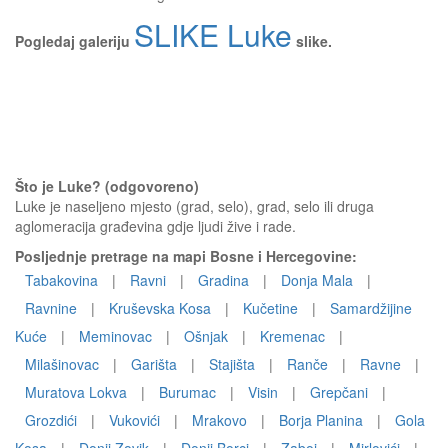
SLIKE Luke
Pogledaj galeriju
slike.
Što je Luke? (odgovoreno)
Luke je naseljeno mjesto (grad, selo), grad, selo ili druga
aglomeracija građevina gdje ljudi žive i rade.
Posljednje pretrage na mapi Bosne i Hercegovine:
Tabakovina
|
Ravni
|
Gradina
|
Donja Mala
|
Ravnine
|
Kruševska Kosa
|
Kučetine
|
Samardžijine
Kuće
|
Meminovac
|
Ošnjak
|
Kremenac
|
Milašinovac
|
Garišta
|
Stajišta
|
Ranče
|
Ravne
|
Muratova Lokva
|
Burumac
|
Visin
|
Grepčani
|
Grozdići
|
Vukovići
|
Mrakovo
|
Borja Planina
|
Gola