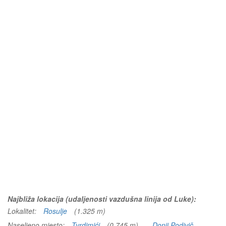
Najbliža lokacija (udaljenosti vazdušna linija od Luke):
Lokalitet:
Rosulje
(1.325 m)
Naseljeno mjesto:
Tvrdimići
(0.745 m)
Donji Podivič