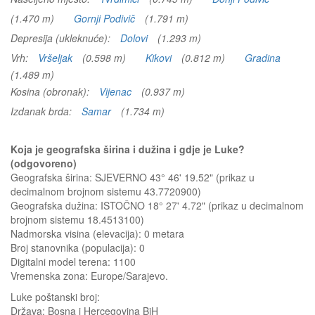
(1.470 m)
Gornji Podivič
(1.791 m)
Depresija (ukleknuće):
Dolovi
(1.293 m)
Vrh:
Vršeljak
(0.598 m)
Kikovi
(0.812 m)
Gradina
(1.489 m)
Kosina (obronak):
Vijenac
(0.937 m)
Izdanak brda:
Samar
(1.734 m)
Koja je geografska širina i dužina i gdje je Luke?
(odgovoreno)
Geografska širina: SJEVERNO 43° 46' 19.52" (prikaz u
decimalnom brojnom sistemu 43.7720900)
Geografska dužina: ISTOČNO 18° 27' 4.72" (prikaz u decimalnom
brojnom sistemu 18.4513100)
Nadmorska visina (elevacija):
0 metara
Broj stanovnika (populacija): 0
Digitalni model terena: 1100
Vremenska zona: Europe/Sarajevo.
Luke
poštanski broj:
Država:
Bosna i Hercegovina BiH