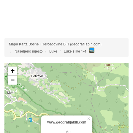
Mapa Karta Bosne i Hercegovine BiH (geografijabih.com)
Naseljeno mjesto
Luke
Luke slike 1-4
+
−
×
www.geografijabih.com
Luke