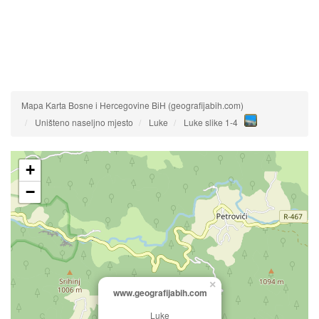
Mapa Karta Bosne i Hercegovine BiH (geografijabih.com)
Uništeno naseljno mjesto
Luke
Luke slike 1-4
+
−
×
www.geografijabih.com
Luke