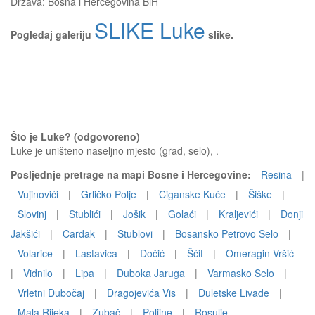
Država:
Bosna i Hercegovina BiH
SLIKE Luke
Pogledaj galeriju
slike.
Što je Luke? (odgovoreno)
Luke je uništeno naseljno mjesto (grad, selo), .
Posljednje pretrage na mapi Bosne i Hercegovine:
Resina
|
Vujinovići
|
Grličko Polje
|
Ciganske Kuće
|
Šiške
|
Slovinj
|
Stublići
|
Jošik
|
Golaći
|
Kraljevići
|
Donji
Jakšići
|
Čardak
|
Stublovi
|
Bosansko Petrovo Selo
|
Volarice
|
Lastavica
|
Dočić
|
Šćit
|
Omeragin Vršić
|
Vidnilo
|
Lipa
|
Duboka Jaruga
|
Varmasko Selo
|
Vrletni Dubočaj
|
Dragojevića Vis
|
Đuletske Livade
|
Mala Rijeka
|
Zubač
|
Poljine
|
Rosulje