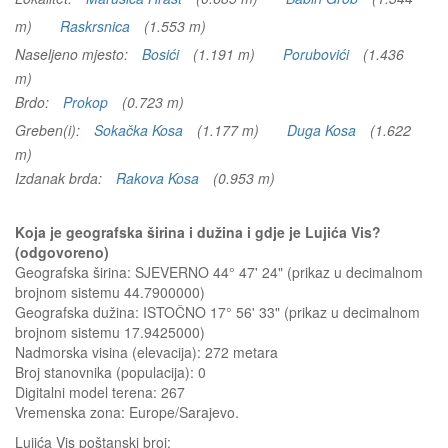
m)
Raskrsnica
(1.553 m)
Naseljeno mjesto:
Bosići
(1.191 m)
Porubovići
(1.436
m)
Brdo:
Prokop
(0.723 m)
Greben(i):
Sokačka Kosa
(1.177 m)
Duga Kosa
(1.622
m)
Izdanak brda:
Rakova Kosa
(0.953 m)
Koja je geografska širina i dužina i gdje je Lujića Vis?
(odgovoreno)
Geografska širina: SJEVERNO 44° 47' 24" (prikaz u decimalnom
brojnom sistemu 44.7900000)
Geografska dužina: ISTOČNO 17° 56' 33" (prikaz u decimalnom
brojnom sistemu 17.9425000)
Nadmorska visina (elevacija):
272 metara
Broj stanovnika (populacija): 0
Digitalni model terena: 267
Vremenska zona: Europe/Sarajevo.
Lujića Vis
poštanski broj: