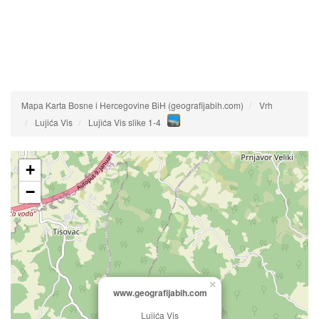
Mapa Karta Bosne i Hercegovine BiH (geografijabih.com)
Vrh
Lujića Vis
Lujića Vis slike 1-4
+
−
×
www.geografijabih.com
Lujića Vis