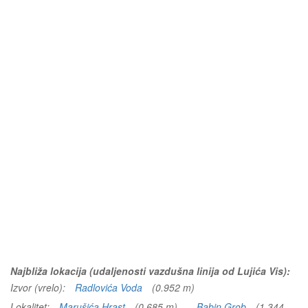
Najbliža lokacija (udaljenosti vazdušna linija od Lujića Vis):
Izvor (vrelo):
Radlovića Voda
(0.952 m)
Lokalitet:
Marušića Hrast
(0.685 m)
Babin Grob
(1.344