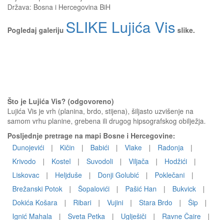
Država:
Bosna i Hercegovina BiH
SLIKE Lujića Vis
Pogledaj galeriju
slike.
Što je Lujića Vis? (odgovoreno)
Lujića Vis je vrh (planina, brdo, stijena), šiljasto uzvišenje na
samom vrhu planine, grebena ili drugog hipsografskog obilježja.
Posljednje pretrage na mapi Bosne i Hercegovine:
Dunojevići
|
Kičin
|
Babići
|
Vlake
|
Radonja
|
Krivodo
|
Kostel
|
Suvodoli
|
Viljača
|
Hodžići
|
Liskovac
|
Heljduše
|
Donji Golubić
|
Poklečani
|
Brežanski Potok
|
Šopalovići
|
Pašić Han
|
Bukvick
|
Dokića Košara
|
Ribari
|
Vujini
|
Stara Brdo
|
Šip
|
Ignić Mahala
|
Sveta Petka
|
Uglješiči
|
Ravne Čaire
|