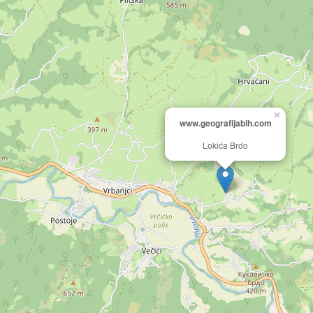
×
www.geografijabih.com
Lokića Brdo