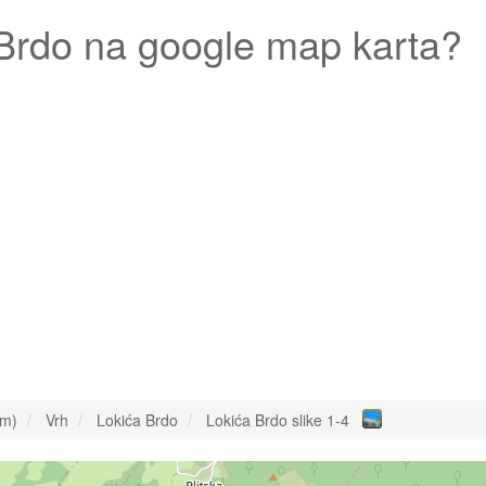
Brdo
na google map karta?
om)
Vrh
Lokića Brdo
Lokića Brdo slike 1-4