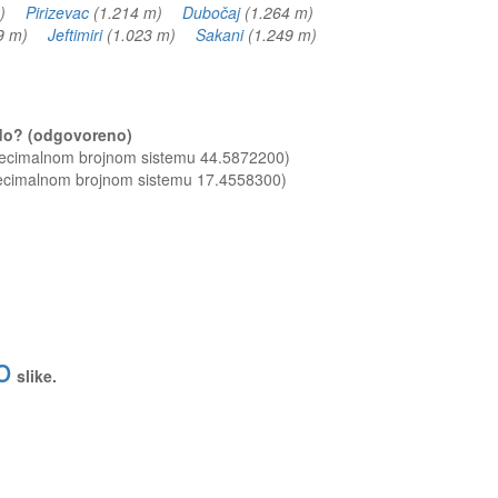
 m)
Pirizevac
(1.214 m)
Dubočaj
(1.264 m)
79 m)
Jeftimiri
(1.023 m)
Sakani
(1.249 m)
Brdo? (odgovoreno)
 decimalnom brojnom sistemu 44.5872200)
decimalnom brojnom sistemu 17.4558300)
o
slike.