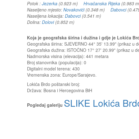
Potok :
Jezerka
(0.923 m)
Hrvačanska Rijeka
(0.983
Naseljeno mjesto:
Novakovići
(0.348 m)
Dabovci
(0.4
Naseljena lokacija:
Dabovci
(0.541 m)
Dolina:
Dolovi
(0.852 m)
Koja je geografska širina i dužina i gdje je Lokića 
Geografska širina: SJEVERNO 44° 35' 13.99" (prikaz u
Geografska dužina: ISTOČNO 17° 27' 20.99" (prikaz u 
Nadmorska visina (elevacija):
441 metara
Broj stanovnika (populacija): 0
Digitalni model terena: 430
Vremenska zona: Europe/Sarajevo.
Lokića Brdo
poštanski broj:
Država:
Bosna i Hercegovina BiH
SLIKE Lokića Brd
Pogledaj galeriju