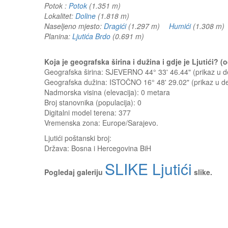
Potok :
Potok
(1.351 m)
Lokalitet:
Doline
(1.818 m)
Naseljeno mjesto:
Dragići
(1.297 m)
Humići
(1.308 
Planina:
Ljutića Brdo
(0.691 m)
Koja je geografska širina i dužina i gdje je Ljutići? 
Geografska širina: SJEVERNO 44° 33' 46.44" (prikaz u
Geografska dužina: ISTOČNO 16° 48' 29.02" (prikaz u 
Nadmorska visina (elevacija):
0 metara
Broj stanovnika (populacija): 0
Digitalni model terena: 377
Vremenska zona: Europe/Sarajevo.
Ljutići
poštanski broj:
Država:
Bosna i Hercegovina BiH
SLIKE Ljutići
Pogledaj galeriju
slike.