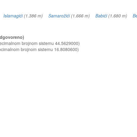
m)
Islamagići
(1.386 m)
Samarožići
(1.666 m)
Babići
(1.680 m)
Be
(odgovoreno)
 decimalnom brojnom sistemu 44.5629000)
decimalnom brojnom sistemu 16.8080600)