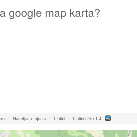
a google map karta?
om)
Naseljeno mjesto
Ljutići
Ljutići slike 1-4