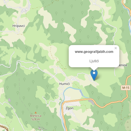
×
www.geografijabih.com
Ljutići