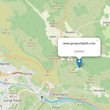
×
www.geografijabih.com
Ljubanj