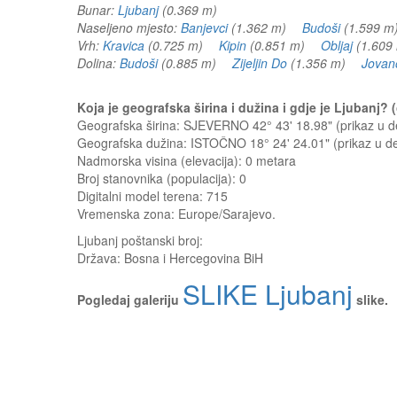
Bunar:
Ljubanj
(0.369 m)
Naseljeno mjesto:
Banjevci
(1.362 m)
Budoši
(1.599
Vrh:
Kravica
(0.725 m)
Kipin
(0.851 m)
Obljaj
(1.60
Dolina:
Budoši
(0.885 m)
Zijeljin Do
(1.356 m)
Jovano
Koja je geografska širina i dužina i gdje je Ljubanj?
Geografska širina: SJEVERNO 42° 43' 18.98" (prikaz u
Geografska dužina: ISTOČNO 18° 24' 24.01" (prikaz u 
Nadmorska visina (elevacija):
0 metara
Broj stanovnika (populacija): 0
Digitalni model terena: 715
Vremenska zona: Europe/Sarajevo.
Ljubanj
poštanski broj:
Država:
Bosna i Hercegovina BiH
SLIKE Ljubanj
Pogledaj galeriju
slike.