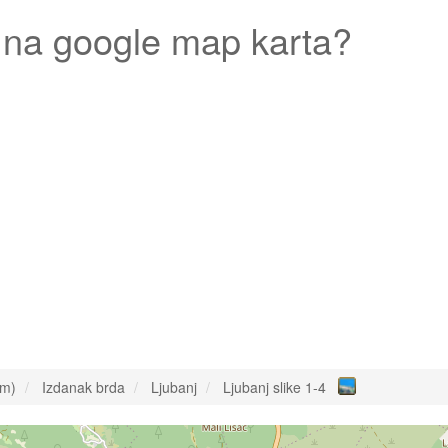
na google map karta?
om)
Izdanak brda
Ljubanj
Ljubanj slike 1-4