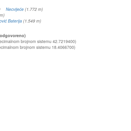
 m)
Necvijeće
(1.772 m)
9 m)
vić Baterija
(1.549 m)
 (odgovoreno)
 decimalnom brojnom sistemu 42.7219400)
decimalnom brojnom sistemu 18.4066700)