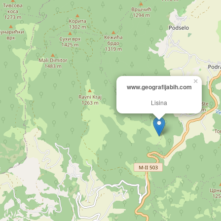
×
www.geografijabih.com
Lisina