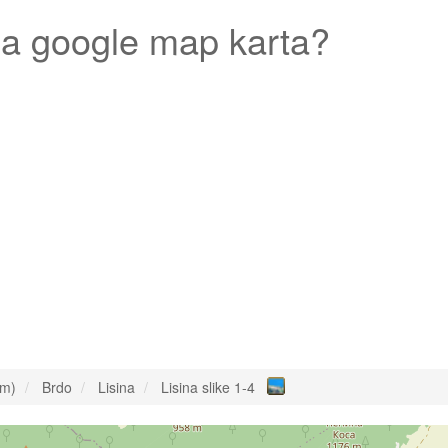
a google map karta?
om)
Brdo
Lisina
Lisina slike 1-4