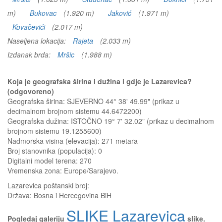
m)
Bukovac
(1.920 m)
Jaković
(1.971 m)
Kovačevići
(2.017 m)
Naseljena lokacija:
Rajeta
(2.033 m)
Izdanak brda:
Mršic
(1.988 m)
Koja je geografska širina i dužina i gdje je Lazarevica?
(odgovoreno)
Geografska širina: SJEVERNO 44° 38' 49.99" (prikaz u
decimalnom brojnom sistemu 44.6472200)
Geografska dužina: ISTOČNO 19° 7' 32.02" (prikaz u decimalnom
brojnom sistemu 19.1255600)
Nadmorska visina (elevacija):
271 metara
Broj stanovnika (populacija): 0
Digitalni model terena: 270
Vremenska zona: Europe/Sarajevo.
Lazarevica
poštanski broj:
Država:
Bosna i Hercegovina BiH
SLIKE Lazarevica
Pogledaj galeriju
slike.