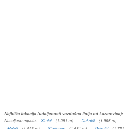
Najbliža lokacija (udaljenosti vazdušna linija od Lazarevica):
Naseljeno mjesto:
Simići
(1.051 m)
Doknići
(1.596 m)
Mršići
(1.623 m)
Studenac
(1.681 m)
Doknići
(1.751