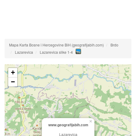
Mapa Karta Bosne i Hercegovine BiH (geografijabih.com)
Brdo
Lazarevica
Lazarevica slike 1-4
+
−
×
www.geografijabih.com
Lazarevica