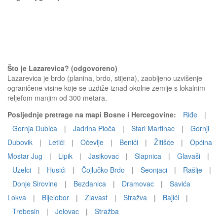
Što je Lazarevica? (odgovoreno)
Lazarevica je brdo (planina, brdo, stijena), zaobljeno uzvišenje
ograničene visine koje se uzdiže iznad okolne zemlje s lokalnim
reljefom manjim od 300 metara.
Posljednje pretrage na mapi Bosne i Hercegovine:
Riđe
|
Gornja Dubica
|
Jadrina Ploča
|
Stari Martinac
|
Gornji
Dubovik
|
Letići
|
Očevlje
|
Benići
|
Žitišće
|
Općina
Mostar Jug
|
Lipik
|
Jasikovac
|
Slapnica
|
Glavaši
|
Uzelci
|
Husići
|
Čojlučko Brdo
|
Seonjaci
|
Rašlje
|
Donje Sirovine
|
Bezdanica
|
Dramovac
|
Savića
Lokva
|
Bijelobor
|
Zlavast
|
Stražva
|
Bajići
|
Trebesin
|
Jelovac
|
Stražba