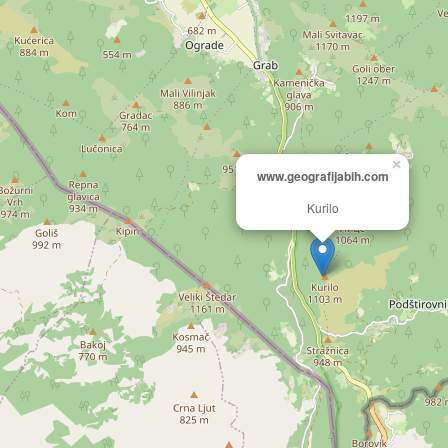
×
www.geografijabih.com
Kurilo