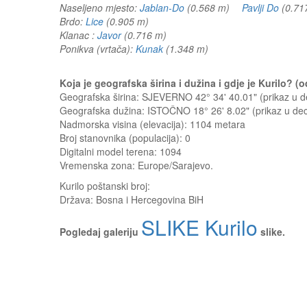
Naseljeno mjesto:
Jablan-Do
(0.568 m)
Pavlji Do
(0.7
Brdo:
Lice
(0.905 m)
Klanac :
Javor
(0.716 m)
Ponikva (vrtača):
Kunak
(1.348 m)
Koja je geografska širina i dužina i gdje je Kurilo? 
Geografska širina: SJEVERNO 42° 34' 40.01" (prikaz u
Geografska dužina: ISTOČNO 18° 26' 8.02" (prikaz u d
Nadmorska visina (elevacija):
1104 metara
Broj stanovnika (populacija): 0
Digitalni model terena: 1094
Vremenska zona: Europe/Sarajevo.
Kurilo
poštanski broj:
Država:
Bosna i Hercegovina BiH
SLIKE Kurilo
Pogledaj galeriju
slike.