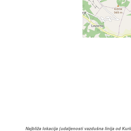
Najbliža lokacija (udaljenosti vazdušna linija od Kuri