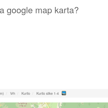
a google map karta?
om)
Vrh
Kurilo
Kurilo slike 1-4