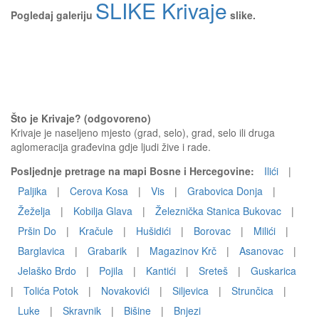
SLIKE Krivaje
Pogledaj galeriju
slike.
Što je Krivaje? (odgovoreno)
Krivaje je naseljeno mjesto (grad, selo), grad, selo ili druga
aglomeracija građevina gdje ljudi žive i rade.
Posljednje pretrage na mapi Bosne i Hercegovine:
Ilići
|
Paljika
|
Cerova Kosa
|
Vis
|
Grabovica Donja
|
Žeželja
|
Kobilja Glava
|
Železnička Stanica Bukovac
|
Pršin Do
|
Kračule
|
Hušidići
|
Borovac
|
Milići
|
Barglavica
|
Grabarik
|
Magazinov Krč
|
Asanovac
|
Jelaško Brdo
|
Pojila
|
Kantići
|
Sreteš
|
Guskarica
|
Tolića Potok
|
Novakovići
|
Siljevica
|
Strunčica
|
Luke
|
Skravnik
|
Bišine
|
Bnjezi