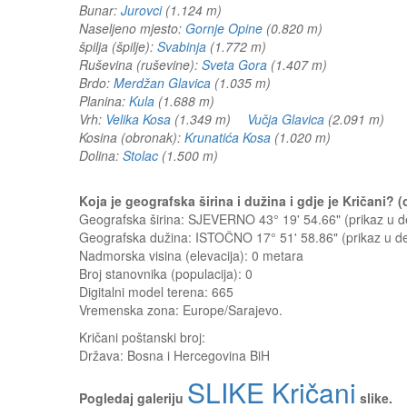
Bunar:
Jurovci
(1.124 m)
Naseljeno mjesto:
Gornje Opine
(0.820 m)
špilja (špilje):
Svabinja
(1.772 m)
Ruševina (ruševine):
Sveta Gora
(1.407 m)
Brdo:
Merdžan Glavica
(1.035 m)
Planina:
Kula
(1.688 m)
Vrh:
Velika Kosa
(1.349 m)
Vučja Glavica
(2.091 m)
Kosina (obronak):
Krunatića Kosa
(1.020 m)
Dolina:
Stolac
(1.500 m)
Koja je geografska širina i dužina i gdje je Kričani?
Geografska širina: SJEVERNO 43° 19' 54.66" (prikaz u
Geografska dužina: ISTOČNO 17° 51' 58.86" (prikaz u 
Nadmorska visina (elevacija):
0 metara
Broj stanovnika (populacija): 0
Digitalni model terena: 665
Vremenska zona: Europe/Sarajevo.
Kričani
poštanski broj:
Država:
Bosna i Hercegovina BiH
SLIKE Kričani
Pogledaj galeriju
slike.