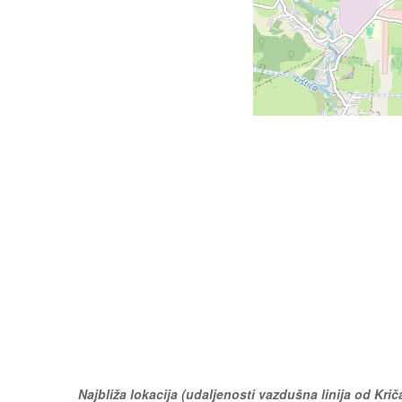
Najbliža lokacija (udaljenosti vazdušna linija od Krič