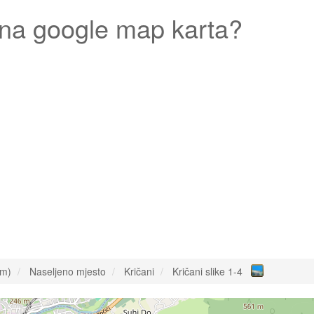
na google map karta?
om)
Naseljeno mjesto
Kričani
Kričani slike 1-4