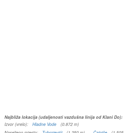
Najbliža lokacija (udaljenosti vazdušna linija od Klani Do):
Izvor (vrelo):
Hladne Vode
(0.872 m)
Naseljeno mjesto:
Tubrojevići
(1.250 m)
Čajniče
(1.505