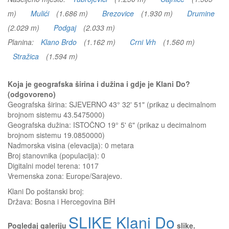
m)
Mulići
(1.686 m)
Brezovice
(1.930 m)
Drumine
(2.029 m)
Podgaj
(2.033 m)
Planina:
Klano Brdo
(1.162 m)
Crni Vrh
(1.560 m)
Stražica
(1.594 m)
Koja je geografska širina i dužina i gdje je Klani Do?
(odgovoreno)
Geografska širina: SJEVERNO 43° 32' 51" (prikaz u decimalnom
brojnom sistemu 43.5475000)
Geografska dužina: ISTOČNO 19° 5' 6" (prikaz u decimalnom
brojnom sistemu 19.0850000)
Nadmorska visina (elevacija):
0 metara
Broj stanovnika (populacija): 0
Digitalni model terena: 1017
Vremenska zona: Europe/Sarajevo.
Klani Do
poštanski broj:
Država:
Bosna i Hercegovina BiH
SLIKE Klani Do
Pogledaj galeriju
slike.