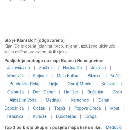
Što je Klani Do? (odgovoreno)
Klani Do je dolina (planina, brdo, stijena), izduženo uleknuće
kojim obično prolazi potok ili rijeka.
Posljednje pretrage na mapi Bosne i Hercegovine:
Jazavčevine
|
Zastinje
|
Hecića Do
|
Jejevica
|
Medovići
|
Krajčani
|
Mala Kulina
|
Bliznice
|
Večići
|
Bundalska Reka
|
Liplje
|
Gornji Mračaj
|
Kolovrat
|
Golotuša
|
Donji Dabar
|
Hanište
|
Bričanka
|
Grab
|
Alibašina Voda
|
Mednjak
|
Kamenice
|
Donja
Dobošnica
|
Odžak
|
Topići
|
Popova Greda
|
Most
|
Hrasnica
|
Kuridže
|
Budoželjas
|
Draga
Top 3 po broju ukupnih posjeta mapa karta slike:
Medovići