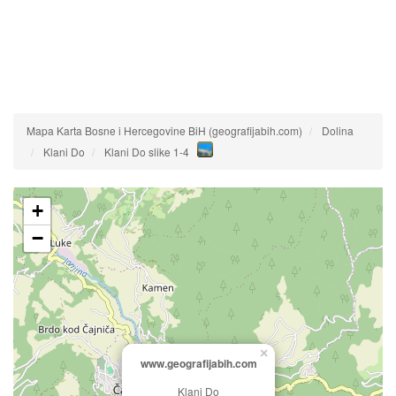
Mapa Karta Bosne i Hercegovine BiH (geografijabih.com)
Dolina
Klani Do
Klani Do slike 1-4
+
−
×
www.geografijabih.com
Klani Do