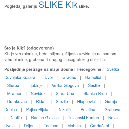
SLIKE Kik
Pogledaj galeriju
slike.
Što je Kik? (odgovoreno)
Kik je vrh (planina, brdo, stijena), šiljasto uzvišenje na samom
vrhu planine, grebena ili drugog hipsografskog obilježja.
Posljednje pretrage na mapi Bosne i Hercegovine:
Svetka
Duvnjaka Košara
|
Dvor
|
Gradac
|
Hamulići
|
Sturba
|
Ljubinje
|
Velika Glogova
|
Šešlije
|
Mramor
|
Neviđelo
|
Stara Una
|
Stanića Brdo
|
Durakovac
|
Riđan
|
Stožije
|
Hlapćevići
|
Gornja
Dubica
|
Pejića Rijeka
|
Nikolići
|
Pojatina
|
Grabova
|
Daulije
|
Radina Glavica
|
Tuzlanski Kanton
|
Nova
Uvala
|
Drijen
|
Todinac
|
Mahala
|
Čardačani
|