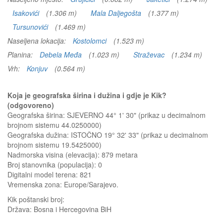
Isakovići
(1.306 m)
Mala Daljegošta
(1.377 m)
Tursunovići
(1.469 m)
Naseljena lokacija:
Kostolomci
(1.523 m)
Planina:
Debela Međa
(1.023 m)
Straževac
(1.234 m)
Vrh:
Konjuv
(0.564 m)
Koja je geografska širina i dužina i gdje je Kik?
(odgovoreno)
Geografska širina: SJEVERNO 44° 1' 30" (prikaz u decimalnom
brojnom sistemu 44.0250000)
Geografska dužina: ISTOČNO 19° 32' 33" (prikaz u decimalnom
brojnom sistemu 19.5425000)
Nadmorska visina (elevacija):
879 metara
Broj stanovnika (populacija): 0
Digitalni model terena: 821
Vremenska zona: Europe/Sarajevo.
Kik
poštanski broj:
Država:
Bosna i Hercegovina BiH