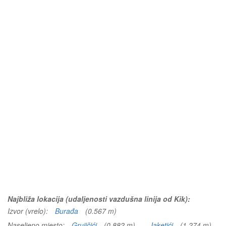
Najbliža lokacija (udaljenosti vazdušna linija od Kik):
Izvor (vrelo):
Burađa
(0.567 m)
Naseljeno mjesto:
Grujičići
(0.882 m)
Jaketići
(1.274 m)