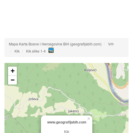
Mapa Karta Bosne i Hercegovine BiH (geografijabih.com)
Vrh
Kik
Kik slike 1-4
+
−
×
www.geografijabih.com
Kik