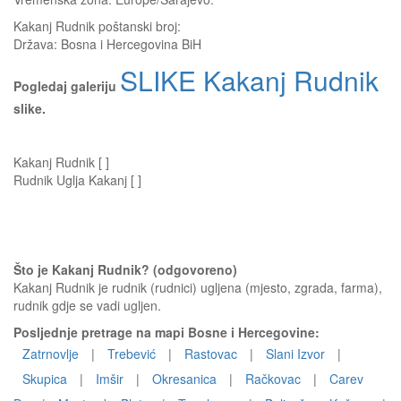
Kakanj Rudnik
poštanski broj:
Država:
Bosna i Hercegovina BiH
SLIKE Kakanj Rudnik
Pogledaj galeriju
slike.
Kakanj Rudnik [ ]
Rudnik Uglja Kakanj [ ]
Što je Kakanj Rudnik? (odgovoreno)
Kakanj Rudnik je rudnik (rudnici) ugljena (mjesto, zgrada, farma),
rudnik gdje se vadi ugljen.
Posljednje pretrage na mapi Bosne i Hercegovine:
Zatrnovlje
|
Trebević
|
Rastovac
|
Slani Izvor
|
Skupica
|
Imšir
|
Okresanica
|
Račkovac
|
Carev