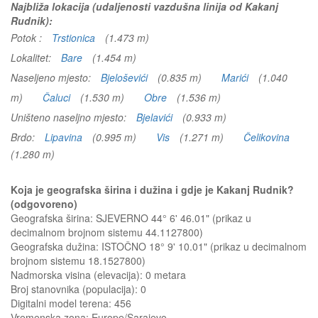
Najbliža lokacija (udaljenosti vazdušna linija od Kakanj
Rudnik):
Potok :
Trstionica
(1.473 m)
Lokalitet:
Bare
(1.454 m)
Naseljeno mjesto:
Bjeloševići
(0.835 m)
Marići
(1.040
m)
Čaluci
(1.530 m)
Obre
(1.536 m)
Uništeno naseljno mjesto:
Bjelavići
(0.933 m)
Brdo:
Lipavina
(0.995 m)
Vis
(1.271 m)
Čelikovina
(1.280 m)
Koja je geografska širina i dužina i gdje je Kakanj Rudnik?
(odgovoreno)
Geografska širina: SJEVERNO 44° 6' 46.01" (prikaz u
decimalnom brojnom sistemu 44.1127800)
Geografska dužina: ISTOČNO 18° 9' 10.01" (prikaz u decimalnom
brojnom sistemu 18.1527800)
Nadmorska visina (elevacija):
0 metara
Broj stanovnika (populacija): 0
Digitalni model terena: 456
Vremenska zona: Europe/Sarajevo.