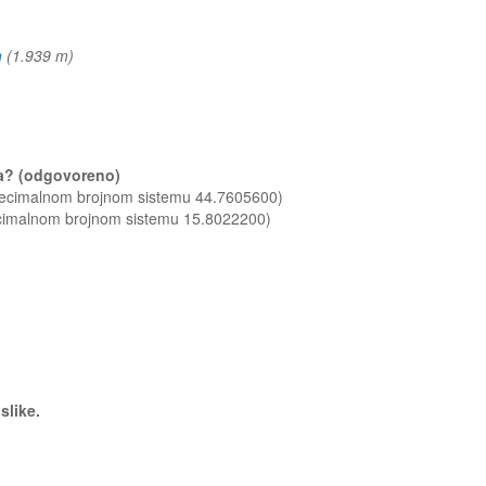
)
h
(1.939 m)
ača? (odgovoreno)
 decimalnom brojnom sistemu 44.7605600)
ecimalnom brojnom sistemu 15.8022200)
slike.