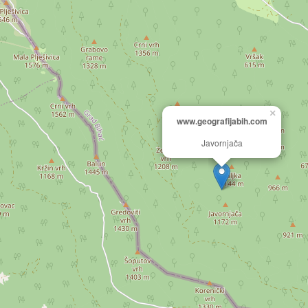
×
www.geografijabih.com
Javornjača