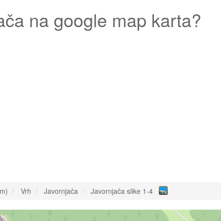
ača
na google map karta?
om)
Vrh
Javornjača
Javornjača slike 1-4