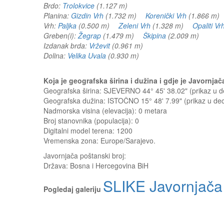
Brdo:
Trolokvice
(1.127 m)
Planina:
Gizdin Vrh
(1.732 m)
Korenički Vrh
(1.866 m
Vrh:
Paljka
(0.500 m)
Zeleni Vrh
(1.328 m)
Opaliti Vr
Greben(i):
Žegrap
(1.479 m)
Škipina
(2.009 m)
Izdanak brda:
Vrževit
(0.961 m)
Dolina:
Velika Uvala
(0.930 m)
Koja je geografska širina i dužina i gdje je Javornj
Geografska širina: SJEVERNO 44° 45' 38.02" (prikaz u
Geografska dužina: ISTOČNO 15° 48' 7.99" (prikaz u d
Nadmorska visina (elevacija):
0 metara
Broj stanovnika (populacija): 0
Digitalni model terena: 1200
Vremenska zona: Europe/Sarajevo.
Javornjača
poštanski broj:
Država:
Bosna i Hercegovina BiH
SLIKE Javornjača
Pogledaj galeriju