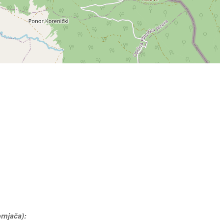
ornjača):