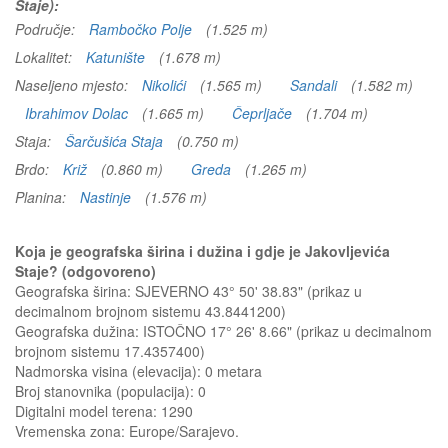
Staje):
Područje:
Rambočko Polje
(1.525 m)
Lokalitet:
Katunište
(1.678 m)
Naseljeno mjesto:
Nikolići
(1.565 m)
Sandali
(1.582 m)
Ibrahimov Dolac
(1.665 m)
Čeprljače
(1.704 m)
Staja:
Šarčušića Staja
(0.750 m)
Brdo:
Križ
(0.860 m)
Greda
(1.265 m)
Planina:
Nastinje
(1.576 m)
Koja je geografska širina i dužina i gdje je Jakovljevića
Staje? (odgovoreno)
Geografska širina: SJEVERNO 43° 50' 38.83" (prikaz u
decimalnom brojnom sistemu 43.8441200)
Geografska dužina: ISTOČNO 17° 26' 8.66" (prikaz u decimalnom
brojnom sistemu 17.4357400)
Nadmorska visina (elevacija):
0 metara
Broj stanovnika (populacija): 0
Digitalni model terena: 1290
Vremenska zona: Europe/Sarajevo.