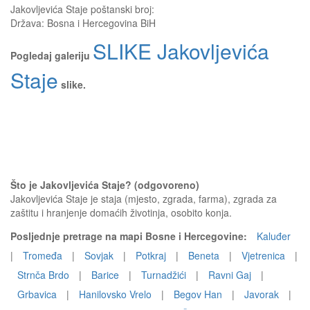
Jakovljevića Staje
poštanski broj:
Država:
Bosna i Hercegovina BiH
SLIKE Jakovljevića
Pogledaj galeriju
Staje
slike.
Što je Jakovljevića Staje? (odgovoreno)
Jakovljevića Staje je staja (mjesto, zgrada, farma), zgrada za
zaštitu i hranjenje domaćih životinja, osobito konja.
Posljednje pretrage na mapi Bosne i Hercegovine:
Kaluđer
|
Tromeđa
|
Sovjak
|
Potkraj
|
Beneta
|
Vjetrenica
|
Strnča Brdo
|
Barice
|
Turnadžići
|
Ravni Gaj
|
Grbavica
|
Hanilovsko Vrelo
|
Begov Han
|
Javorak
|