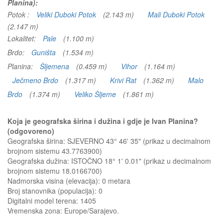
Planina):
Potok :
Veliki Duboki Potok
(2.143 m)
Mali Duboki Potok
(2.147 m)
Lokalitet:
Pale
(1.100 m)
Brdo:
Guništa
(1.534 m)
Planina:
Šljemena
(0.459 m)
Vihor
(1.164 m)
Ječmeno Brdo
(1.317 m)
Krivi Rat
(1.362 m)
Malo
Brdo
(1.374 m)
Veliko Šljeme
(1.861 m)
Koja je geografska širina i dužina i gdje je Ivan Planina?
(odgovoreno)
Geografska širina: SJEVERNO 43° 46' 35" (prikaz u decimalnom
brojnom sistemu 43.7763900)
Geografska dužina: ISTOČNO 18° 1' 0.01" (prikaz u decimalnom
brojnom sistemu 18.0166700)
Nadmorska visina (elevacija):
0 metara
Broj stanovnika (populacija): 0
Digitalni model terena: 1405
Vremenska zona: Europe/Sarajevo.