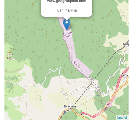
www.geografijabih.com
Ivan Planina
Leaflet