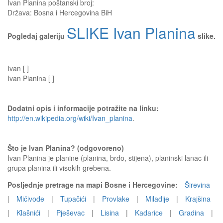
Ivan Planina
poštanski broj:
Država:
Bosna i Hercegovina BiH
SLIKE Ivan Planina
Pogledaj galeriju
slike.
Ivan [ ]
Ivan Planina [ ]
Dodatni opis i informacije potražite na linku:
http://en.wikipedia.org/wiki/Ivan_planina
.
Što je Ivan Planina? (odgovoreno)
Ivan Planina je planine (planina, brdo, stijena), planinski lanac ili
grupa planina ili visokih grebena.
Posljednje pretrage na mapi Bosne i Hercegovine:
Širevina
|
Mičivode
|
Tupačići
|
Provlake
|
Miladije
|
Krajšina
|
Klašnići
|
Pješevac
|
Lisina
|
Kadarice
|
Gradina
|