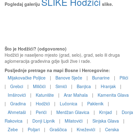
SLIKE Hodžići
Pogledaj galeriju
slike.
Što je Hodžići? (odgovoreno)
Hodžići je naseljeno mjesto (grad, selo), grad, selo ili druga
aglomeracija građevina gdje ljudi žive i rade.
Posljednje pretrage na mapi Bosne i Hercegovine:
Mijakovačke Poljice
|
Banove Sječe
|
Bunarine
|
Pilići
|
Grebci
|
Miličići
|
Simići
|
Banjica
|
Hranjak
|
Imširovići
|
Katunište
|
Arar Mahala
|
Kamenita Glava
|
Gradina
|
Hodžići
|
Lučonica
|
Paklenik
|
Ahmetaši
|
Perići
|
Merdžan Glavica
|
Krnjad
|
Donja
Rakovica
|
Donji Lipnik
|
Milatovići
|
Sinjska Glava
|
Zebe
|
Poljari
|
Graščica
|
Kneževići
|
Cerska