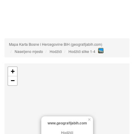
Mapa Karta Bosne i Hercegovine BiH (geografijabih.com)
Naseljeno mjesto
Hodžići
Hodžići slike 1-4
+
−
×
www.geografijabih.com
Hodžići