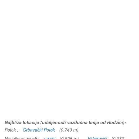
Najbliža lokacija (udaljenosti vazdušna linija od Hodžići):
Potok :
Grbavački Potok
(0.749 m)
Naseljeno mjesto:
Lazići
(0.506 m)
Vidakovići
(0.737