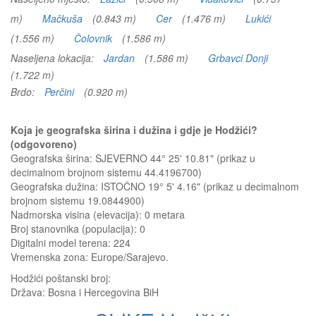
m)
Mačkuša
(0.843 m)
Cer
(1.476 m)
Lukići
(1.556 m)
Čolovnik
(1.586 m)
Naseljena lokacija:
Jardan
(1.586 m)
Grbavci Donji
(1.722 m)
Brdo:
Perčini
(0.920 m)
Koja je geografska širina i dužina i gdje je Hodžići?
(odgovoreno)
Geografska širina: SJEVERNO 44° 25' 10.81" (prikaz u
decimalnom brojnom sistemu 44.4196700)
Geografska dužina: ISTOČNO 19° 5' 4.16" (prikaz u decimalnom
brojnom sistemu 19.0844900)
Nadmorska visina (elevacija):
0 metara
Broj stanovnika (populacija): 0
Digitalni model terena: 224
Vremenska zona: Europe/Sarajevo.
Hodžići
poštanski broj:
Država:
Bosna i Hercegovina BiH