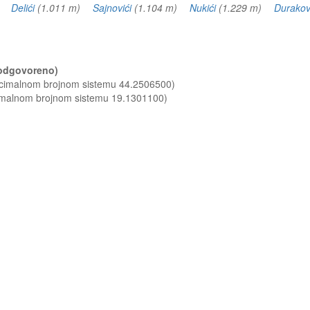
m)
Delići
(1.011 m)
Sajnovići
(1.104 m)
Nukići
(1.229 m)
Durakov
 (odgovoreno)
decimalnom brojnom sistemu 44.2506500)
cimalnom brojnom sistemu 19.1301100)