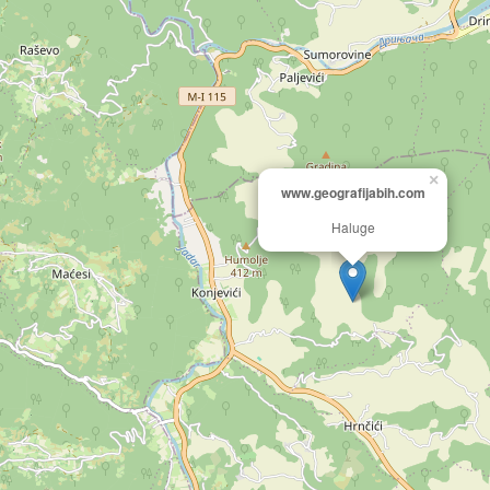
×
www.geografijabih.com
Haluge