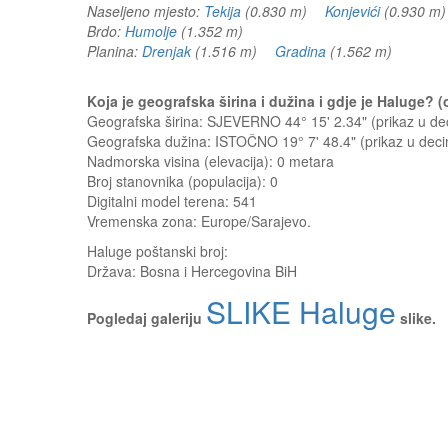
Naseljeno mjesto:
Tekija
(0.830 m)
Konjevići
(0.930 
Brdo:
Humolje
(1.352 m)
Planina:
Drenjak
(1.516 m)
Gradina
(1.562 m)
Koja je geografska širina i dužina i gdje je Haluge?
Geografska širina: SJEVERNO 44° 15' 2.34" (prikaz u 
Geografska dužina: ISTOČNO 19° 7' 48.4" (prikaz u de
Nadmorska visina (elevacija):
0 metara
Broj stanovnika (populacija): 0
Digitalni model terena: 541
Vremenska zona: Europe/Sarajevo.
Haluge
poštanski broj:
Država:
Bosna i Hercegovina BiH
SLIKE Haluge
Pogledaj galeriju
slike.