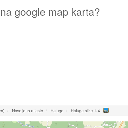
na google map karta?
om)
Naseljeno mjesto
Haluge
Haluge slike 1-4