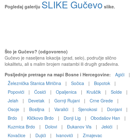
SLIKE Gučevo
Pogledaj galeriju
slike.
Što je Gučevo? (odgovoreno)
Gučevo je naseljena lokacija (grad, selo), područje slično
lokalitetu, ali s malim brojem nastambi ili drugih građevina.
Posljednje pretrage na mapi Bosne i Hercegovine:
Agići
|
Železnička Stanica Miričina
|
Sočica
|
Bopotok
|
Popovići
|
Ćosići
|
Opaljenica
|
Kruščik
|
Solde
|
Jelah
|
Devetak
|
Gornji Rujani
|
Crne Grede
|
Osoje
|
Bosiljna
|
Varalići
|
Sjenokosi
|
Donjani
|
Brdo
|
Kličkovo Brdo
|
Donji Lig
|
Obodašov Han
|
Kuzmica Brdo
|
Dolovi
|
Đukanov Vis
|
Jekići
|
Kovačice
|
Dujići
|
Ivanovići
|
Zmajevac