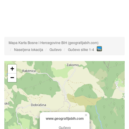
Mapa Karta Bosne i Hercegovine BiH (geografijabih.com)
Naseljena lokacija
Gučevo
Gučevo slike 1-4
+
−
×
www.geografijabih.com
Gučevo