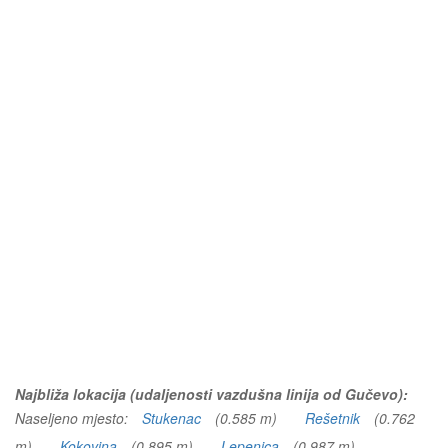
Najbliža lokacija (udaljenosti vazdušna linija od Gučevo):
Naseljeno mjesto:
Stukenac
(0.585 m)
Rešetnik
(0.762
m)
Kokovina
(0.895 m)
Lepenica
(0.987 m)