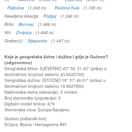
Paljevina
(1.240 m)
Pavičina Kula
(1.745 m)
Naseljena lokacija:
Podgaj
(1.246 m)
Brdo:
Borovac
(1.466 m)
Vrh:
Zmijnica
(1.446 m)
Greben(i):
Stjepanice
(1.447 m)
Koja je geografska širina i dužina i gdje je Gučevo?
(odgovoreno)
Geografska širina: SJEVERNO 43° 50' 31.45" (prikaz u
decimalnom brojnom sistemu 43.8420700)
Geografska dužina: ISTOČNO 18° 57' 46.01" (prikaz u
decimalnom brojnom sistemu 18.9627800)
Nadmorska visina (elevacija):
0 metara
Broj stanovnika (populacija): 0
Digitalni model terena: 679
Vremenska zona: Europe/Sarajevo.
Gučevo
poštanski broj:
Država:
Bosna i Hercegovina BiH