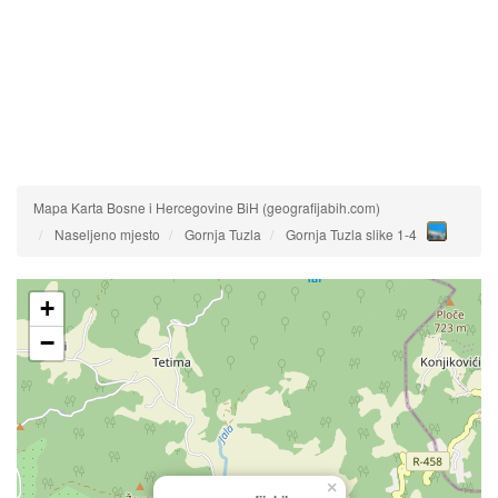
Mapa Karta Bosne i Hercegovine BiH (geografijabih.com)
Naseljeno mjesto
Gornja Tuzla
Gornja Tuzla slike 1-4
+
−
×