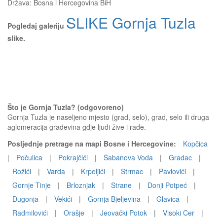
Država:
Bosna i Hercegovina BiH
SLIKE Gornja Tuzla
Pogledaj galeriju
slike.
Što je Gornja Tuzla? (odgovoreno)
Gornja Tuzla je naseljeno mjesto (grad, selo), grad, selo ili druga
aglomeracija građevina gdje ljudi žive i rade.
Posljednje pretrage na mapi Bosne i Hercegovine:
Kopčica
|
Počulica
|
Pokrajčići
|
Šabanova Voda
|
Gradac
|
Rožići
|
Varda
|
Krpeljići
|
Strmac
|
Pavlovići
|
Gornje Tinje
|
Brloznjak
|
Strane
|
Donji Potpeć
|
Dugonja
|
Vekići
|
Gornja Bjeljevina
|
Glavica
|
Radmilovići
|
Orašje
|
Jeovački Potok
|
Visoki Cer
|