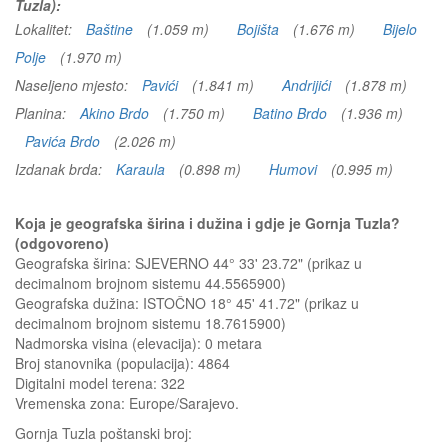
Tuzla):
Lokalitet:
Baštine
(1.059 m)
Bojišta
(1.676 m)
Bijelo
Polje
(1.970 m)
Naseljeno mjesto:
Pavići
(1.841 m)
Andrijići
(1.878 m)
Planina:
Akino Brdo
(1.750 m)
Batino Brdo
(1.936 m)
Pavića Brdo
(2.026 m)
Izdanak brda:
Karaula
(0.898 m)
Humovi
(0.995 m)
Koja je geografska širina i dužina i gdje je Gornja Tuzla?
(odgovoreno)
Geografska širina: SJEVERNO 44° 33' 23.72" (prikaz u
decimalnom brojnom sistemu 44.5565900)
Geografska dužina: ISTOČNO 18° 45' 41.72" (prikaz u
decimalnom brojnom sistemu 18.7615900)
Nadmorska visina (elevacija):
0 metara
Broj stanovnika (populacija): 4864
Digitalni model terena: 322
Vremenska zona: Europe/Sarajevo.
Gornja Tuzla
poštanski broj: