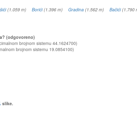
šići
(1.059 m)
Borići
(1.396 m)
Gradina
(1.562 m)
Bačići
(1.79
ina? (odgovoreno)
decimalnom brojnom sistemu 44.1624700)
cimalnom brojnom sistemu 19.0854100)
a
slike.