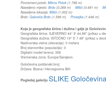
Povremeni potok:
Mitrov Potok
(1.796 m)
Naseljeno mjesto:
Brdo
(0.268 m)
Milići
(0.681 m)
Mi
Naseljena lokacija:
Milići
(1.002 m)
Brdo:
Galovića Brdo
(1.596 m)
Prosejka
(1.646 m)
Koja je geografska širina i dužina i gdje je Goločev
Geografska širina: SJEVERNO 44° 9' 44.89" (prikaz u 
Geografska dužina: ISTOČNO 19° 5' 7.48" (prikaz u de
Nadmorska visina (elevacija):
0 metara
Broj stanovnika (populacija): 0
Digitalni model terena: 358
Vremenska zona: Europe/Sarajevo.
Goločevina
poštanski broj:
Država:
Bosna i Hercegovina BiH
SLIKE Goločevin
Pogledaj galeriju