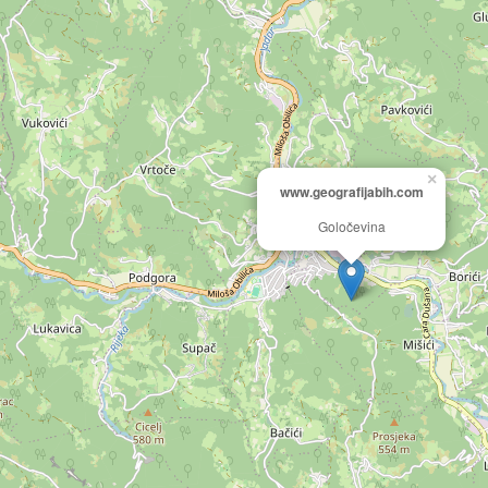
×
www.geografijabih.com
Goločevina