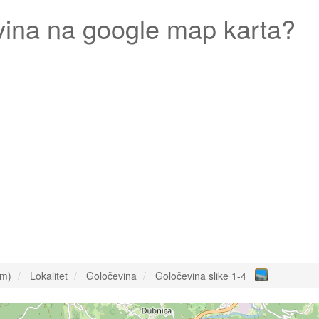
vina
na google map karta?
om)
Lokalitet
Goločevina
Goločevina slike 1-4