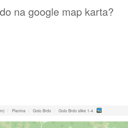
rdo
na google map karta?
om)
Planina
Golo Brdo
Golo Brdo slike 1-4