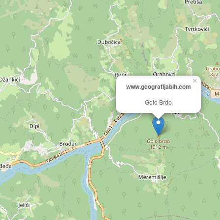
×
www.geografijabih.com
Golo Brdo