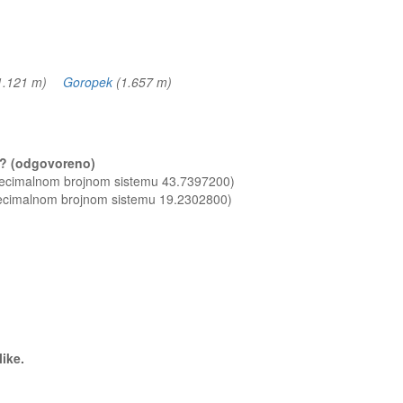
1.121 m)
Goropek
(1.657 m)
do? (odgovoreno)
 decimalnom brojnom sistemu 43.7397200)
decimalnom brojnom sistemu 19.2302800)
like.