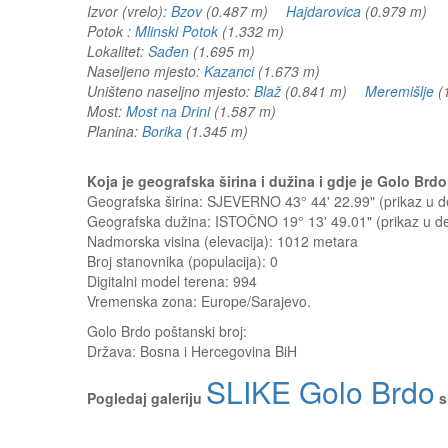
Izvor (vrelo):
Bzov
(0.487 m)
Hajdarovica
(0.979 m)
Potok :
Mlinski Potok
(1.332 m)
Lokalitet:
Sađen
(1.695 m)
Naseljeno mjesto:
Kazanci
(1.673 m)
Uništeno naseljno mjesto:
Blaž
(0.841 m)
Meremišlje
(
Most:
Most na Drini
(1.587 m)
Planina:
Borika
(1.345 m)
Koja je geografska širina i dužina i gdje je Golo Br
Geografska širina: SJEVERNO 43° 44' 22.99" (prikaz u
Geografska dužina: ISTOČNO 19° 13' 49.01" (prikaz u 
Nadmorska visina (elevacija):
1012 metara
Broj stanovnika (populacija): 0
Digitalni model terena: 994
Vremenska zona: Europe/Sarajevo.
Golo Brdo
poštanski broj:
Država:
Bosna i Hercegovina BiH
SLIKE Golo Brdo
Pogledaj galeriju
s