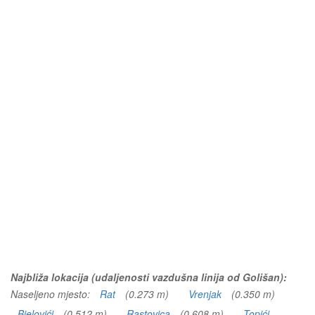
Najbliža lokacija (udaljenosti vazdušna linija od Golišan):
Naseljeno mjesto:
Rat
(0.273 m)
Vrenjak
(0.350 m)
Bjelovići
(0.512 m)
Rastovica
(0.608 m)
Topići