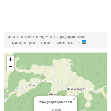
Mapa Karta Bosne i Hercegovine BiH (geografijabih.com)
Naseljeno mjesto
Golišan
Golišan slike 1-4
+
−
×
www.geografijabih.com
Golišan