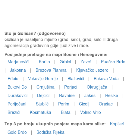
Što je Golišan? (odgovoreno)
Golišan je naseljeno mjesto (grad, selo), grad, selo ili druga
aglomeracija građevina gdje ljudi žive i rade.
Posljednje pretrage na mapi Bosne i Hercegovine:
Marjanovići
|
Korito
|
Grbići
|
Završ
|
Puačko Brdo
|
Jakotina
|
Brezova Planina
|
Kljevačko Jezero
|
Pribio
|
Vukovije Gornje
|
Blaževići
|
Bukova Voda
|
Bukovi Do
|
Crnjušina
|
Perjaci
|
Okrugljača
|
Durakovići
|
Dejčići
|
Ravnine
|
Jakeš
|
Resike
|
Poriječani
|
Stublić
|
Porim
|
Cicelj
|
Orašac
|
Brezići
|
Kosmatuša
|
Blata
|
Volino Vrilo
Top 3 po broju ukupnih posjeta mapa karta slike:
Kopljari
|
Golo Brdo
|
Bodićka Rijeka