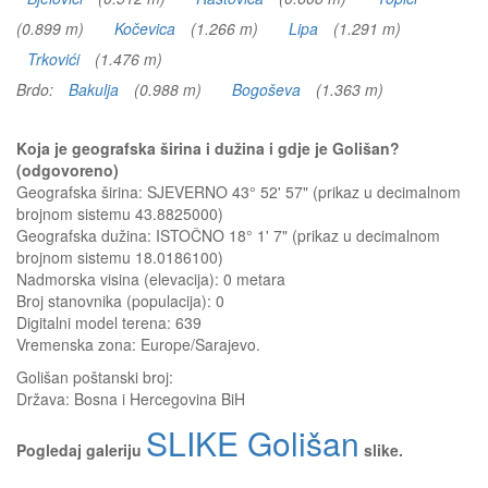
(0.899 m)
Kočevica
(1.266 m)
Lipa
(1.291 m)
Trkovići
(1.476 m)
Brdo:
Bakulja
(0.988 m)
Bogoševa
(1.363 m)
Koja je geografska širina i dužina i gdje je Golišan?
(odgovoreno)
Geografska širina: SJEVERNO 43° 52' 57" (prikaz u decimalnom
brojnom sistemu 43.8825000)
Geografska dužina: ISTOČNO 18° 1' 7" (prikaz u decimalnom
brojnom sistemu 18.0186100)
Nadmorska visina (elevacija):
0 metara
Broj stanovnika (populacija): 0
Digitalni model terena: 639
Vremenska zona: Europe/Sarajevo.
Golišan
poštanski broj:
Država:
Bosna i Hercegovina BiH
SLIKE Golišan
Pogledaj galeriju
slike.