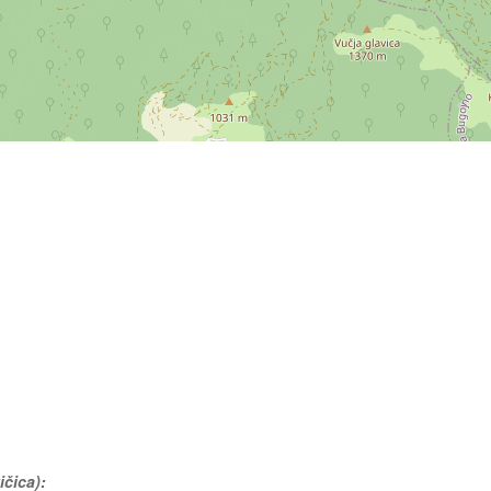
ičica):