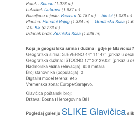
Potok :
Klanac
(1.076 m)
Lokalitet:
Dubrava
(1.637 m)
Naseljeno mjesto:
Pačavre
(0.787 m)
Simići
(1.036 
Planina:
Pamatni Brijeg
(1.384 m)
Gradinska Kosa
(1.
Vrh:
Kik
(0.773 m)
Izdanak brda:
Žežnička Kosa
(1.536 m)
Koja je geografska širina i dužina i gdje je Glavičic
Geografska širina: SJEVERNO 44° 11' 47" (prikaz u de
Geografska dužina: ISTOČNO 17° 30' 29.02" (prikaz u 
Nadmorska visina (elevacija):
956 metara
Broj stanovnika (populacija): 0
Digitalni model terena: 945
Vremenska zona: Europe/Sarajevo.
Glavičica
poštanski broj:
Država:
Bosna i Hercegovina BiH
SLIKE Glavičica
Pogledaj galeriju
sli