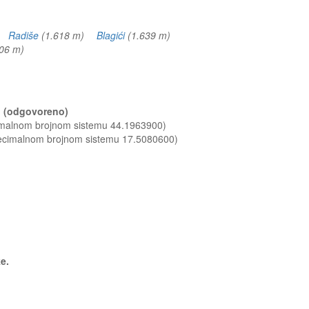
m)
Radiše
(1.618 m)
Blagići
(1.639 m)
606 m)
a? (odgovoreno)
cimalnom brojnom sistemu 44.1963900)
decimalnom brojnom sistemu 17.5080600)
ke.