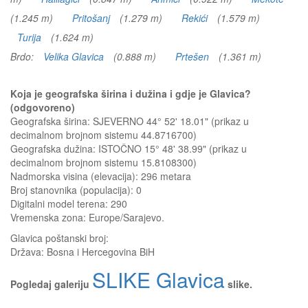
(1.245 m)
Pritošanj
(1.279 m)
Rekići
(1.579 m)
Turija
(1.624 m)
Brdo:
Velika Glavica
(0.888 m)
Prtešen
(1.361 m)
Koja je geografska širina i dužina i gdje je Glavica?
(odgovoreno)
Geografska širina: SJEVERNO 44° 52' 18.01" (prikaz u
decimalnom brojnom sistemu 44.8716700)
Geografska dužina: ISTOČNO 15° 48' 38.99" (prikaz u
decimalnom brojnom sistemu 15.8108300)
Nadmorska visina (elevacija):
296 metara
Broj stanovnika (populacija): 0
Digitalni model terena: 290
Vremenska zona: Europe/Sarajevo.
Glavica
poštanski broj:
Država:
Bosna i Hercegovina BiH
SLIKE Glavica
Pogledaj galeriju
slike.