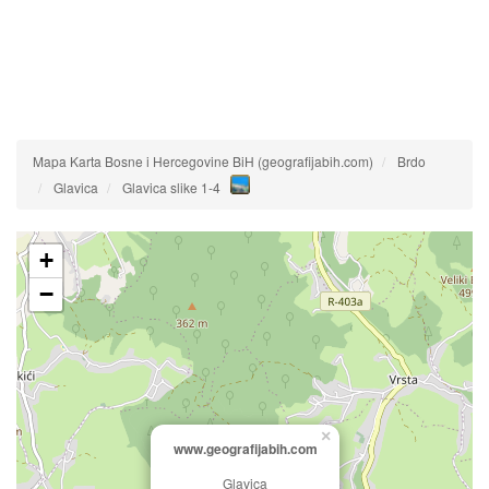
Mapa Karta Bosne i Hercegovine BiH (geografijabih.com)
Brdo
Glavica
Glavica slike 1-4
+
−
×
www.geografijabih.com
Glavica