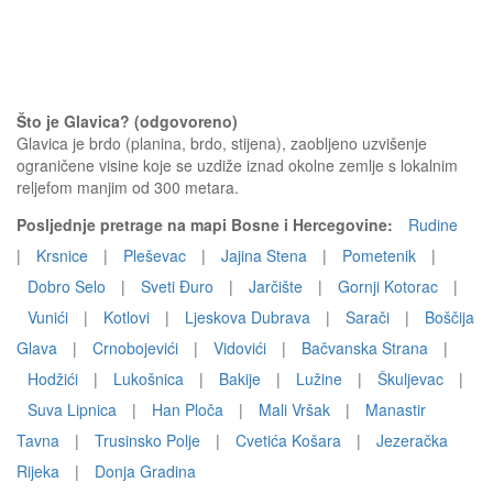
Što je Glavica? (odgovoreno)
Glavica je brdo (planina, brdo, stijena), zaobljeno uzvišenje
ograničene visine koje se uzdiže iznad okolne zemlje s lokalnim
reljefom manjim od 300 metara.
Posljednje pretrage na mapi Bosne i Hercegovine:
Rudine
|
Krsnice
|
Pleševac
|
Jajina Stena
|
Pometenik
|
Dobro Selo
|
Sveti Đuro
|
Jarčište
|
Gornji Kotorac
|
Vunići
|
Kotlovi
|
Ljeskova Dubrava
|
Sarači
|
Boščija
Glava
|
Crnobojevići
|
Vidovići
|
Bačvanska Strana
|
Hodžići
|
Lukošnica
|
Bakije
|
Lužine
|
Škuljevac
|
Suva Lipnica
|
Han Ploča
|
Mali Vršak
|
Manastir
Tavna
|
Trusinsko Polje
|
Cvetića Košara
|
Jezeračka
Rijeka
|
Donja Gradina