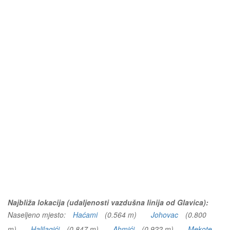
Najbliža lokacija (udaljenosti vazdušna linija od Glavica):
Naseljeno mjesto:
Haćami
(0.564 m)
Johovac
(0.800
m)
Halilagići
(0.847 m)
Ahmići
(0.922 m)
Mekote