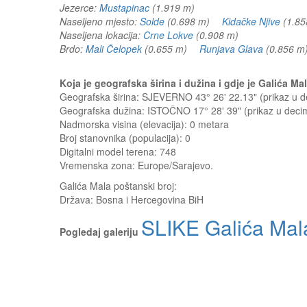
Jezerce:
Mustapinac
(1.919 m)
Naseljeno mjesto:
Solde
(0.698 m)
Kidačke Njive
(1.8
Naseljena lokacija:
Crne Lokve
(0.908 m)
Brdo:
Mali Čelopek
(0.655 m)
Runjava Glava
(0.856
Koja je geografska širina i dužina i gdje je Galića M
Geografska širina: SJEVERNO 43° 26' 22.13" (prikaz u
Geografska dužina: ISTOČNO 17° 28' 39" (prikaz u dec
Nadmorska visina (elevacija):
0 metara
Broj stanovnika (populacija): 0
Digitalni model terena: 748
Vremenska zona: Europe/Sarajevo.
Galića Mala
poštanski broj:
Država:
Bosna i Hercegovina BiH
SLIKE Galića Mal
Pogledaj galeriju