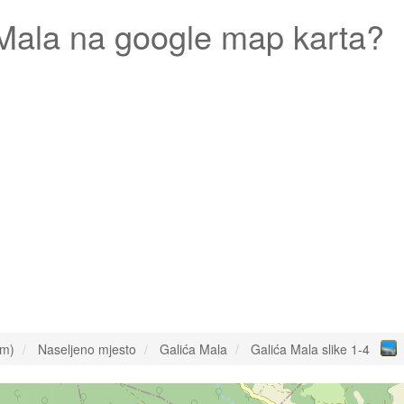
Mala
na google map karta?
om)
Naseljeno mjesto
Galića Mala
Galića Mala slike 1-4