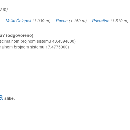
58 m)
 m)
Veliki Čelopek
(1.039 m)
Ravne
(1.150 m)
Privratine
(1.512 
ala? (odgovoreno)
 decimalnom brojnom sistemu 43.4394800)
imalnom brojnom sistemu 17.4775000)
a
slike.