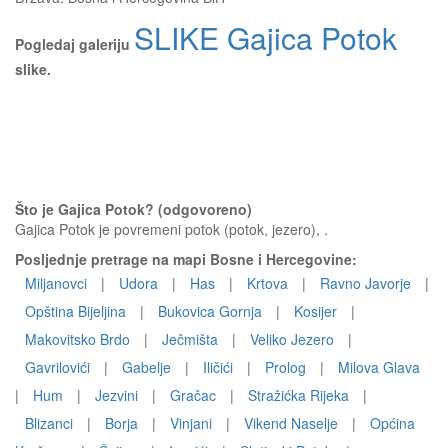
SLIKE Gajica Potok
Pogledaj galeriju
slike.
Što je Gajica Potok? (odgovoreno)
Gajica Potok je povremeni potok (potok, jezero), .
Posljednje pretrage na mapi Bosne i Hercegovine:
Miljanovci
|
Udora
|
Has
|
Krtova
|
Ravno Javorje
|
Opština Bijeljina
|
Bukovica Gornja
|
Kosijer
|
Makovitsko Brdo
|
Ječmišta
|
Veliko Jezero
|
Gavrilovići
|
Gabelje
|
Iličići
|
Prolog
|
Milova Glava
|
Hum
|
Jezvini
|
Gračac
|
Stražićka Rijeka
|
Blizanci
|
Borja
|
Vinjani
|
Vikend Naselje
|
Općina