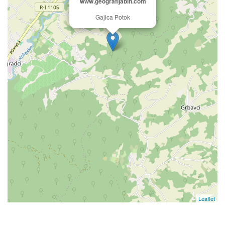
www.geografijabih.com
Gajica Potok
Leaflet