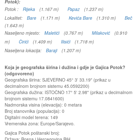
Potok):
Potok :
Rijeka
(1.167 m)
Papaz
(1.237 m)
Lokalitet:
Bare
(1.171 m)
Kevića Bare
(1.310 m)
Beč
(1.643 m)
Naseljeno mjesto:
Maletići
(0.767 m)
Milaković
(0.910
m)
Čirići
(1.409 m)
Ilisići
(1.718 m)
Naseljena lokacija:
Baraji
(1.207 m)
Koja je geografska širina i dužina i gdje je Gajica Potok?
(odgovoreno)
Geografska širina: SJEVERNO 45° 3' 33.19" (prikaz u
decimalnom brojnom sistemu 45.0592200)
Geografska dužina: ISTOČNO 17° 5' 2.98" (prikaz u decimalnom
brojnom sistemu 17.0841600)
Nadmorska visina (elevacija):
0 metara
Broj stanovnika (populacija): 0
Digitalni model terena: 149
Vremenska zona: Europe/Sarajevo.
Gajica Potok
poštanski broj:
Država:
Bosna i Hercegovina BiH