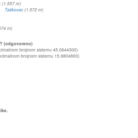
k
(1.557 m)
m)
Taškovac
(1.572 m)
.574 m)
ći? (odgovoreno)
decimalnom brojnom sistemu 45.0644300)
decimalnom brojnom sistemu 15.9804800)
like.