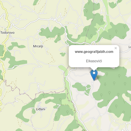
×
www.geografijabih.com
Elkasovići