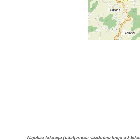
Najbliža lokacija (udaljenosti vazdušna linija od Elka