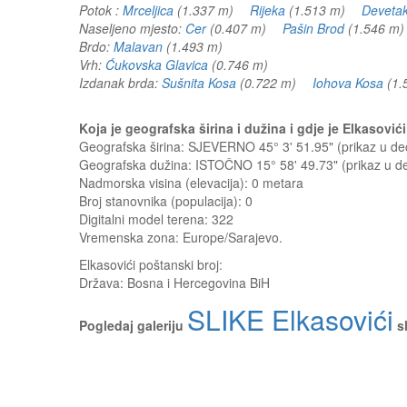
Potok :
Mrceljica
(1.337 m)
Rijeka
(1.513 m)
Deveta
Naseljeno mjesto:
Cer
(0.407 m)
Pašin Brod
(1.546 
Brdo:
Malavan
(1.493 m)
Vrh:
Ćukovska Glavica
(0.746 m)
Izdanak brda:
Sušnita Kosa
(0.722 m)
Iohova Kosa
(1
Koja je geografska širina i dužina i gdje je Elkasovi
Geografska širina: SJEVERNO 45° 3' 51.95" (prikaz u 
Geografska dužina: ISTOČNO 15° 58' 49.73" (prikaz u 
Nadmorska visina (elevacija):
0 metara
Broj stanovnika (populacija): 0
Digitalni model terena: 322
Vremenska zona: Europe/Sarajevo.
Elkasovići
poštanski broj:
Država:
Bosna i Hercegovina BiH
SLIKE Elkasovići
Pogledaj galeriju
s