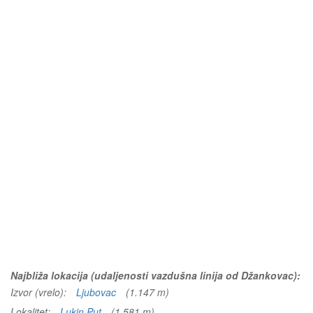
Najbliža lokacija (udaljenosti vazdušna linija od Džankovac):
Izvor (vrelo):
Ljubovac
(1.147 m)
Lokalitet:
Lukin Put
(1.581 m)