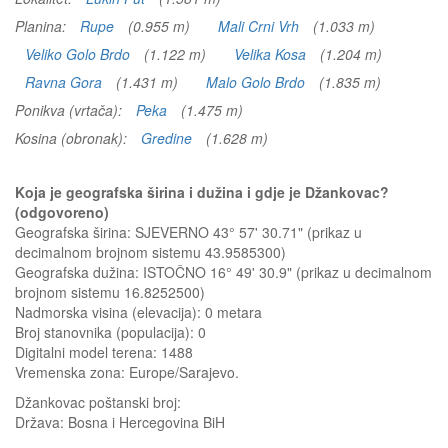
Planina:
Rupe
(0.955 m)
Mali Crni Vrh
(1.033 m)
Veliko Golo Brdo
(1.122 m)
Velika Kosa
(1.204 m)
Ravna Gora
(1.431 m)
Malo Golo Brdo
(1.835 m)
Ponikva (vrtača):
Peka
(1.475 m)
Kosina (obronak):
Gredine
(1.628 m)
Koja je geografska širina i dužina i gdje je Džankovac?
(odgovoreno)
Geografska širina: SJEVERNO 43° 57' 30.71" (prikaz u
decimalnom brojnom sistemu 43.9585300)
Geografska dužina: ISTOČNO 16° 49' 30.9" (prikaz u decimalnom
brojnom sistemu 16.8252500)
Nadmorska visina (elevacija):
0 metara
Broj stanovnika (populacija): 0
Digitalni model terena: 1488
Vremenska zona: Europe/Sarajevo.
Džankovac
poštanski broj:
Država:
Bosna i Hercegovina BiH