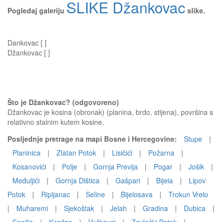
SLIKE Džankovac
Pogledaj galeriju
slike.
Dankovac [ ]
Džankovac [ ]
Što je Džankovac? (odgovoreno)
Džankovac je kosina (obronak) (planina, brdo, stijena), površina s
relativno stalnim kutem kosine.
Posljednje pretrage na mapi Bosne i Hercegovine:
Stupe
|
Planinica
|
Zlatan Potok
|
Lisičići
|
Požarna
|
Kosanovići
|
Polje
|
Gornja Previja
|
Pogar
|
Jošik
|
Međuljići
|
Gornja Dištica
|
Gašpari
|
Bijela
|
Lipov
Potok
|
Ripljanac
|
Seline
|
Bijelosava
|
Trokun Vrelo
|
Muharemi
|
Sjekoštak
|
Jelah
|
Gradina
|
Dubica
|