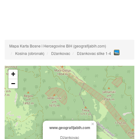
Mapa Karta Bosne i Hercegovine BiH (geografijabih.com)
Kosina (obronak)
Džankovac
Džankovac slike 1-4
+
−
×
www.geografijabih.com
Džankovac