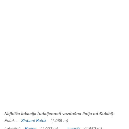
Najbliža lokacija (udaljenosti vazdušna linija od Đukići):
Potok :
Stubani Potok
(1.069 m)
Lokalitet:
Projsa
(1.003 m)
Javorići
(1.562 m)