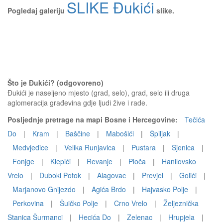
SLIKE Đukići
Pogledaj galeriju
slike.
Što je Đukići? (odgovoreno)
Đukići je naseljeno mjesto (grad, selo), grad, selo ili druga
aglomeracija građevina gdje ljudi žive i rade.
Posljednje pretrage na mapi Bosne i Hercegovine:
Tečića
Do
|
Kram
|
Baščine
|
Mabošići
|
Špiljak
|
Medvjedice
|
Velika Runjavica
|
Pustara
|
Sjenica
|
Fonjge
|
Klepići
|
Revanje
|
Ploča
|
Hanilovsko
Vrelo
|
Duboki Potok
|
Alagovac
|
Prevjel
|
Golići
|
Marjanovo Gnijezdo
|
Agića Brdo
|
Hajvasko Polje
|
Perkovina
|
Šuičko Polje
|
Crno Vrelo
|
Željeznička
Stanica Šurmanci
|
Hecića Do
|
Zelenac
|
Hrupjela
|