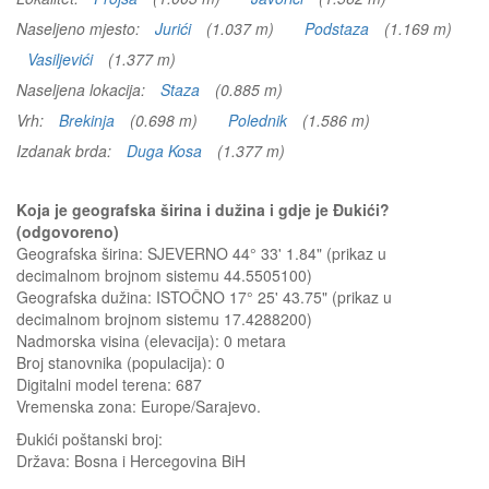
Naseljeno mjesto:
Jurići
(1.037 m)
Podstaza
(1.169 m)
Vasiljevići
(1.377 m)
Naseljena lokacija:
Staza
(0.885 m)
Vrh:
Brekinja
(0.698 m)
Polednik
(1.586 m)
Izdanak brda:
Duga Kosa
(1.377 m)
Koja je geografska širina i dužina i gdje je Đukići?
(odgovoreno)
Geografska širina: SJEVERNO 44° 33' 1.84" (prikaz u
decimalnom brojnom sistemu 44.5505100)
Geografska dužina: ISTOČNO 17° 25' 43.75" (prikaz u
decimalnom brojnom sistemu 17.4288200)
Nadmorska visina (elevacija):
0 metara
Broj stanovnika (populacija): 0
Digitalni model terena: 687
Vremenska zona: Europe/Sarajevo.
Đukići
poštanski broj:
Država:
Bosna i Hercegovina BiH