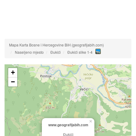
Mapa Karta Bosne i Hercegovine BiH (geografijabih.com)
Naseljeno mjesto
Đukići
Đukići slike 1-4
+
−
×
www.geografijabih.com
Đukići