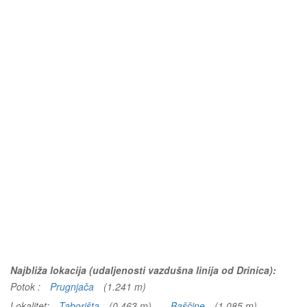
Najbliža lokacija (udaljenosti vazdušna linija od Drinica):
Potok :
Prugnjača
(1.241 m)
Lokalitet:
Taborišta
(0.463 m)
Baščine
(1.085 m)