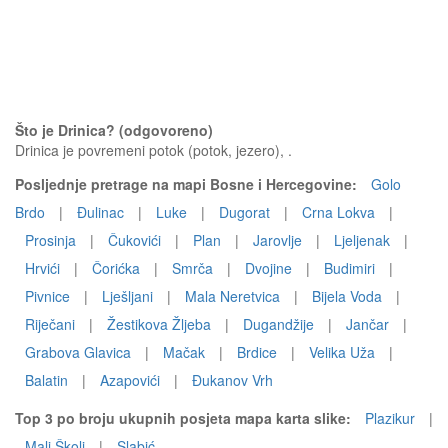
Što je Drinica? (odgovoreno)
Drinica je povremeni potok (potok, jezero), .
Posljednje pretrage na mapi Bosne i Hercegovine:
Golo
Brdo
|
Đulinac
|
Luke
|
Dugorat
|
Crna Lokva
|
Prosinja
|
Čukovići
|
Plan
|
Jarovlje
|
Ljeljenak
|
Hrvići
|
Čorićka
|
Smrča
|
Dvojine
|
Budimiri
|
Pivnice
|
Lješljani
|
Mala Neretvica
|
Bijela Voda
|
Riječani
|
Žestikova Žljeba
|
Dugandžije
|
Jančar
|
Grabova Glavica
|
Mačak
|
Brdice
|
Velika Uža
|
Balatin
|
Azapovići
|
Đukanov Vrh
Top 3 po broju ukupnih posjeta mapa karta slike:
Plazikur
|
Mali Školj
|
Slabić