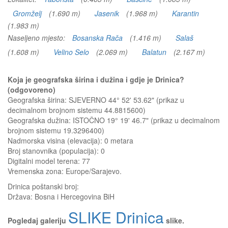
Gromželj
(1.690 m)
Jasenik
(1.968 m)
Karantin
(1.983 m)
Naseljeno mjesto:
Bosanska Rača
(1.416 m)
Salaš
(1.608 m)
Velino Selo
(2.069 m)
Balatun
(2.167 m)
Koja je geografska širina i dužina i gdje je Drinica?
(odgovoreno)
Geografska širina: SJEVERNO 44° 52' 53.62" (prikaz u
decimalnom brojnom sistemu 44.8815600)
Geografska dužina: ISTOČNO 19° 19' 46.7" (prikaz u decimalnom
brojnom sistemu 19.3296400)
Nadmorska visina (elevacija):
0 metara
Broj stanovnika (populacija): 0
Digitalni model terena: 77
Vremenska zona: Europe/Sarajevo.
Drinica
poštanski broj:
Država:
Bosna i Hercegovina BiH
SLIKE Drinica
Pogledaj galeriju
slike.