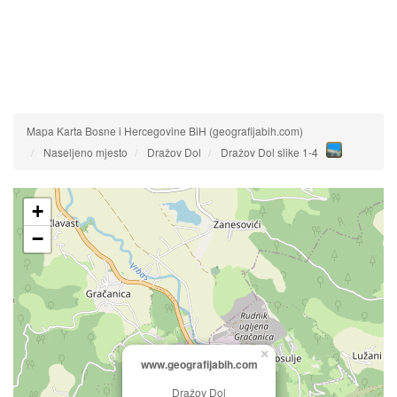
Mapa Karta Bosne i Hercegovine BiH (geografijabih.com)
Naseljeno mjesto
Dražov Dol
Dražov Dol slike 1-4
+
−
×
www.geografijabih.com
Dražov Dol