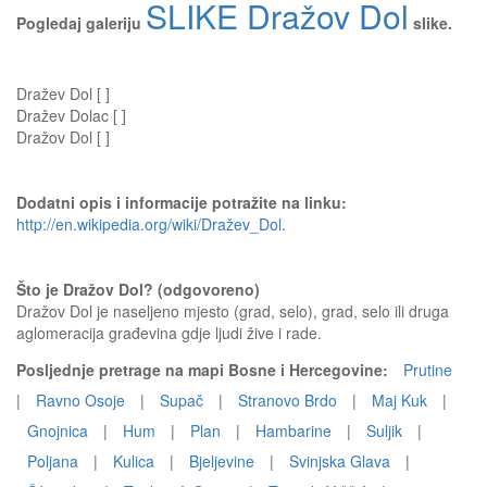
SLIKE Dražov Dol
Pogledaj galeriju
slike.
Dražev Dol [ ]
Dražev Dolac [ ]
Dražov Dol [ ]
Dodatni opis i informacije potražite na linku:
http://en.wikipedia.org/wiki/Dražev_Dol
.
Što je Dražov Dol? (odgovoreno)
Dražov Dol je naseljeno mjesto (grad, selo), grad, selo ili druga
aglomeracija građevina gdje ljudi žive i rade.
Posljednje pretrage na mapi Bosne i Hercegovine:
Prutine
|
Ravno Osoje
|
Supač
|
Stranovo Brdo
|
Maj Kuk
|
Gnojnica
|
Hum
|
Plan
|
Hambarine
|
Suljik
|
Poljana
|
Kulica
|
Bjeljevine
|
Svinjska Glava
|