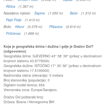
Ričica
(1.367 m)
Naseljeno mjesto:
Šapine
(1.050 m)
Beče
(1.310 m)
Pajić Polje
(1.413 m)
Brdo:
Kikovi
(0.379 m)
Plišavica
(0.610 m)
Pričćevac
(1.668 m)
Koja je geografska širina i dužina i gdje je Dražov Dol?
(odgovoreno)
Geografska širina: SJEVERNO 43° 58' 39" (prikaz u decimalnom
brojnom sistemu 43.9775000)
Geografska dužina: ISTOČNO 17° 30' 36" (prikaz u decimalnom
brojnom sistemu 17.5100000)
Nadmorska visina (elevacija):
0 metara
Broj stanovnika (populacija): 0
Digitalni model terena: 654
Vremenska zona: Europe/Sarajevo.
Dražov Dol
poštanski broj:
Država:
Bosna i Hercegovina BiH