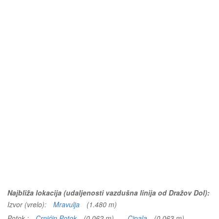
Najbliža lokacija (udaljenosti vazdušna linija od Dražov Dol):
Izvor (vrelo):
Mravulja
(1.480 m)
Potok :
Crnićin Potok
(0.062 m)
Cipala
(0.063 m)