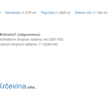
 m)
Kamenice
(1.575 m)
Poprženi
(1.625 m)
Drenov Do
(1.744 m
na Krčevina? (odgovoreno)
 decimalnom brojnom sistemu 44.3291700)
imalnom brojnom sistemu 17.2236100)
Krčevina
slike.