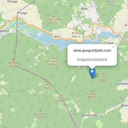
×
www.geografijabih.com
Dragojina Krčevina