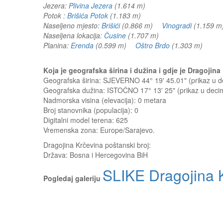
Jezera:
Plivina Jezera
(1.614 m)
Potok :
Brišića Potok
(1.183 m)
Naseljeno mjesto:
Brišići
(0.866 m)
Vinogradi
(1.159
Naseljena lokacija:
Čusine
(1.707 m)
Planina:
Erenda
(0.599 m)
Oštro Brdo
(1.303 m)
Koja je geografska širina i dužina i gdje je Dragoji
Geografska širina: SJEVERNO 44° 19' 45.01" (prikaz u
Geografska dužina: ISTOČNO 17° 13' 25" (prikaz u dec
Nadmorska visina (elevacija):
0 metara
Broj stanovnika (populacija): 0
Digitalni model terena: 625
Vremenska zona: Europe/Sarajevo.
Dragojina Krčevina
poštanski broj:
Država:
Bosna i Hercegovina BiH
SLIKE Dragojina 
Pogledaj galeriju