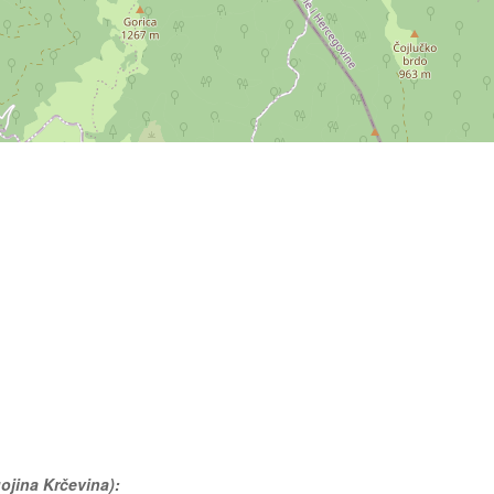
gojina Krčevina):