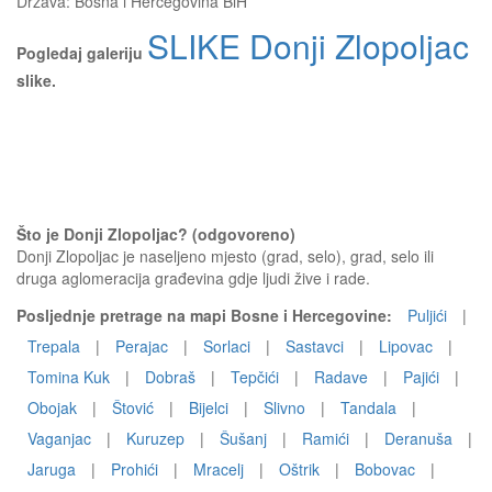
Država:
Bosna i Hercegovina BiH
SLIKE Donji Zlopoljac
Pogledaj galeriju
slike.
Što je Donji Zlopoljac? (odgovoreno)
Donji Zlopoljac je naseljeno mjesto (grad, selo), grad, selo ili
druga aglomeracija građevina gdje ljudi žive i rade.
Posljednje pretrage na mapi Bosne i Hercegovine:
Puljići
|
Trepala
|
Perajac
|
Sorlaci
|
Sastavci
|
Lipovac
|
Tomina Kuk
|
Dobraš
|
Tepčići
|
Radave
|
Pajići
|
Obojak
|
Štović
|
Bijelci
|
Slivno
|
Tandala
|
Vaganjac
|
Kuruzep
|
Šušanj
|
Ramići
|
Deranuša
|
Jaruga
|
Prohići
|
Mracelj
|
Oštrik
|
Bobovac
|