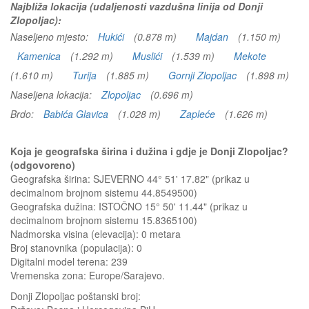
Najbliža lokacija (udaljenosti vazdušna linija od Donji
Zlopoljac):
Naseljeno mjesto:
Hukići
(0.878 m)
Majdan
(1.150 m)
Kamenica
(1.292 m)
Muslići
(1.539 m)
Mekote
(1.610 m)
Turija
(1.885 m)
Gornji Zlopoljac
(1.898 m)
Naseljena lokacija:
Zlopoljac
(0.696 m)
Brdo:
Babića Glavica
(1.028 m)
Zapleće
(1.626 m)
Koja je geografska širina i dužina i gdje je Donji Zlopoljac?
(odgovoreno)
Geografska širina: SJEVERNO 44° 51' 17.82" (prikaz u
decimalnom brojnom sistemu 44.8549500)
Geografska dužina: ISTOČNO 15° 50' 11.44" (prikaz u
decimalnom brojnom sistemu 15.8365100)
Nadmorska visina (elevacija):
0 metara
Broj stanovnika (populacija): 0
Digitalni model terena: 239
Vremenska zona: Europe/Sarajevo.
Donji Zlopoljac
poštanski broj: