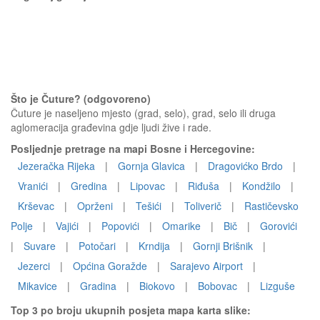
Što je Čuture? (odgovoreno)
Čuture je naseljeno mjesto (grad, selo), grad, selo ili druga
aglomeracija građevina gdje ljudi žive i rade.
Posljednje pretrage na mapi Bosne i Hercegovine:
Jezeračka Rijeka
|
Gornja Glavica
|
Dragovićko Brdo
|
Vranići
|
Gredina
|
Lipovac
|
Riđuša
|
Kondžilo
|
Krševac
|
Oprženi
|
Tešići
|
Toliverič
|
Rastičevsko
Polje
|
Vajići
|
Popovići
|
Omarike
|
Bič
|
Gorovići
|
Suvare
|
Potočari
|
Krndija
|
Gornji Brišnik
|
Jezerci
|
Općina Goražde
|
Sarajevo Airport
|
Mikavice
|
Gradina
|
Biokovo
|
Bobovac
|
Lizguše
Top 3 po broju ukupnih posjeta mapa karta slike: