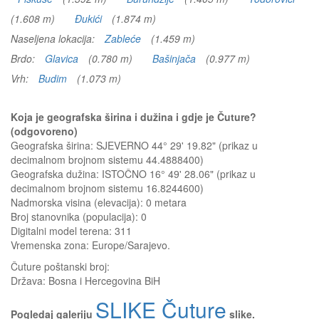
(1.608 m)
Đukići
(1.874 m)
Naseljena lokacija:
Zableće
(1.459 m)
Brdo:
Glavica
(0.780 m)
Bašinjača
(0.977 m)
Vrh:
Budim
(1.073 m)
Koja je geografska širina i dužina i gdje je Čuture?
(odgovoreno)
Geografska širina: SJEVERNO 44° 29' 19.82" (prikaz u
decimalnom brojnom sistemu 44.4888400)
Geografska dužina: ISTOČNO 16° 49' 28.06" (prikaz u
decimalnom brojnom sistemu 16.8244600)
Nadmorska visina (elevacija):
0 metara
Broj stanovnika (populacija): 0
Digitalni model terena: 311
Vremenska zona: Europe/Sarajevo.
Čuture
poštanski broj:
Država:
Bosna i Hercegovina BiH
SLIKE Čuture
Pogledaj galeriju
slike.