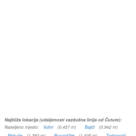
Najbliža lokacija (udaljenosti vazdušna linija od Čuture):
Naseljeno mjesto:
Vulini
(0.457 m)
Bajići
(0.942 m)
Piskuše
(1.392 m)
Burundžije
(1.405 m)
Todorovići