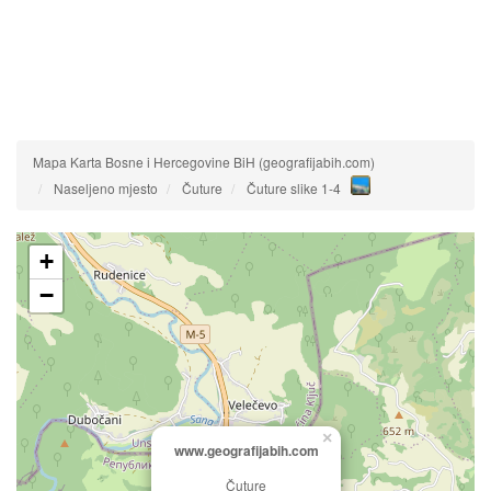
Mapa Karta Bosne i Hercegovine BiH (geografijabih.com)
Naseljeno mjesto
Čuture
Čuture slike 1-4
+
−
×
www.geografijabih.com
Čuture