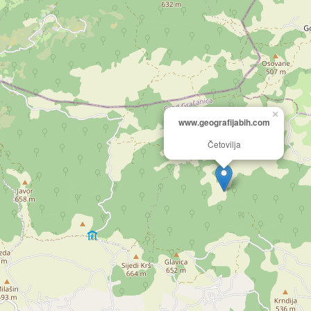
×
www.geografijabih.com
Četovilja