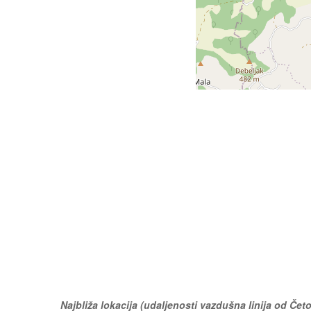
Najbliža lokacija (udaljenosti vazdušna linija od Četov