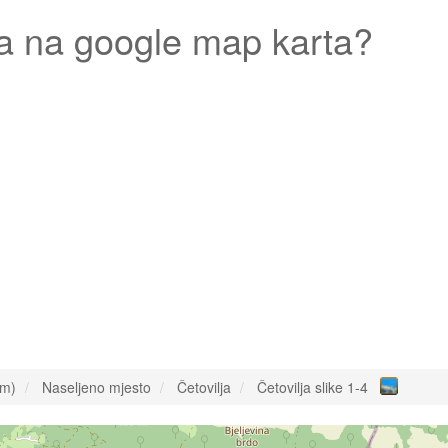
a
na google map karta?
om)
Naseljeno mjesto
Četovilja
Četovilja slike 1-4