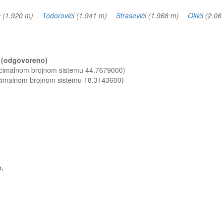
)
c
(1.920 m)
Todorovići
(1.941 m)
Strasevići
(1.968 m)
Okići
(2.0
a? (odgovoreno)
decimalnom brojnom sistemu 44.7679000)
ecimalnom brojnom sistemu 18.3143600)
e.