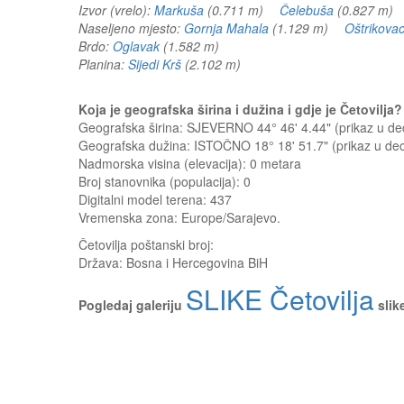
Izvor (vrelo):
Markuša
(0.711 m)
Čelebuša
(0.827 m
Naseljeno mjesto:
Gornja Mahala
(1.129 m)
Oštrikova
Brdo:
Oglavak
(1.582 m)
Planina:
Sijedi Krš
(2.102 m)
Koja je geografska širina i dužina i gdje je Četovilj
Geografska širina: SJEVERNO 44° 46' 4.44" (prikaz u 
Geografska dužina: ISTOČNO 18° 18' 51.7" (prikaz u d
Nadmorska visina (elevacija):
0 metara
Broj stanovnika (populacija): 0
Digitalni model terena: 437
Vremenska zona: Europe/Sarajevo.
Četovilja
poštanski broj:
Država:
Bosna i Hercegovina BiH
SLIKE Četovilja
Pogledaj galeriju
slik